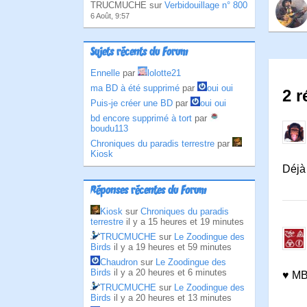
TRUCMUCHE sur
Verbidouillage n° 800
6 Août, 9:57
Sujets récents du Forum
Ennelle
par
lolotte21
ma BD à été supprimé
par
oui oui
2 r
Puis-je créer une BD
par
oui oui
bd encore supprimé à tort
par
boudu113
Chroniques du paradis terrestre
par
Kiosk
Déjà 
Réponses récentes du Forum
Kiosk
sur
Chroniques du paradis
terrestre
il y a 15 heures et 19 minutes
TRUCMUCHE
sur
Le Zoodingue des
Birds
il y a 19 heures et 59 minutes
Chaudron
sur
Le Zoodingue des
Birds
il y a 20 heures et 6 minutes
♥ MB,
TRUCMUCHE
sur
Le Zoodingue des
Birds
il y a 20 heures et 13 minutes