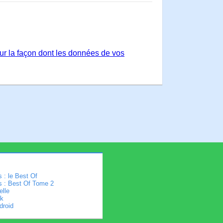
sur la façon dont les données de vos
 : le Best Of
s : Best Of Tome 2
elle
k
droid