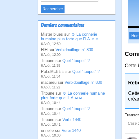
Derniers commentaires
Mister blues sur
☺ La connerie
Hum
humaine plus forte que l'I.A ☺☺
6 Août, 12:50
HlH sur
Verbidouillage n° 800
Comm
6 Août, 12:00
Titoune sur
Quel "toupet" ?
Cette 
6 Août, 11:35
PoLoMcBEE sur
Quel "toupet" ?
6 Août, 11:34
macareu sur
Verbidouillage n° 800
Reb
6 Août, 11:22
Cett
Titoune sur
☺ La connerie humaine
plus forte que l'I.A ☺☺
créa
6 Août, 10:44
Titoune sur
Quel "toupet" ?
6 Août, 10:44
Transcr
Titoune sur
Verbi 1440
Case 1
6 Août, 10:41
ennelle sur
Verbi 1440
6 Août, 10:30