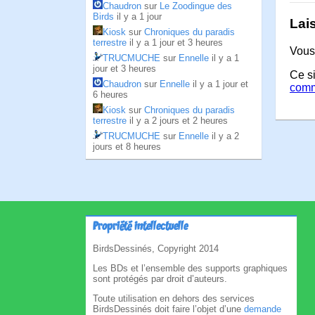
Chaudron
sur
Le Zoodingue des
Birds
il y a 1 jour
Lai
Kiosk
sur
Chroniques du paradis
terrestre
il y a 1 jour et 3 heures
Vous
TRUCMUCHE
sur
Ennelle
il y a 1
jour et 3 heures
Ce si
Chaudron
sur
Ennelle
il y a 1 jour et
comm
6 heures
Kiosk
sur
Chroniques du paradis
terrestre
il y a 2 jours et 2 heures
TRUCMUCHE
sur
Ennelle
il y a 2
jours et 8 heures
Propriété intellectuelle
BirdsDessinés, Copyright 2014
Les BDs et l’ensemble des supports graphiques
sont protégés par droit d’auteurs.
Toute utilisation en dehors des services
BirdsDessinés doit faire l’objet d’une
demande