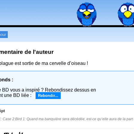
our
entaire de l'auteur
blague est sortie de ma cervelle d’oiseau !
onds :
e BD vous a inspiré ? Rebondissez dessus en
nt une BD liée :
Rebondir...
ipt
: Case 2:Bird 1: Quand ma banquière sera décédée, est-ce qu’elle aura de la part 