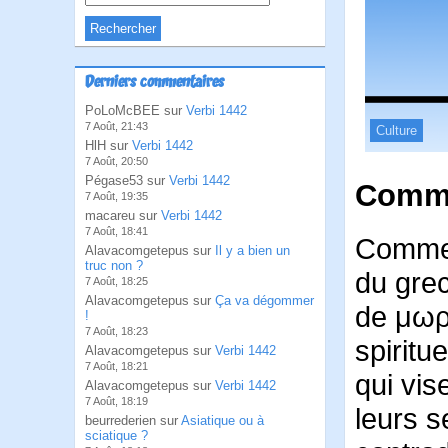
Derniers commentaires
PoLoMcBEE sur
Verbi 1442
7 Août, 21:43
Culture
HlH sur
Verbi 1442
7 Août, 20:50
Pégase53 sur
Verbi 1442
Comme
7 Août, 19:35
macareu sur
Verbi 1442
7 Août, 18:41
Comme 
Alavacomgetepus sur
Il y a bien un
truc non ?
du grec
7 Août, 18:25
Alavacomgetepus sur
Ça va dégommer
de μωρό
!
7 Août, 18:23
spiritu
Alavacomgetepus sur
Verbi 1442
7 Août, 18:21
qui vis
Alavacomgetepus sur
Verbi 1442
7 Août, 18:19
leurs s
beurrederien sur
Asiatique ou à
sciatique ?