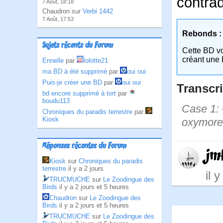
contrad
7 Août, 18:18
Chaudron sur
Verbi 1442
7 Août, 17:53
Rebonds :
Sujets récents du Forum
Cette BD v
créant une 
Ennelle
par
lolotte21
ma BD à été supprimé
par
oui oui
Puis-je créer une BD
par
oui oui
Transcri
bd encore supprimé à tort
par
boudu113
Case 1: 
Chroniques du paradis terrestre
par
Kiosk
oxymore
Réponses récentes du Forum
jm
Kiosk
sur
Chroniques du paradis
terrestre
il y a 2 jours
il 
TRUCMUCHE
sur
Le Zoodingue des
Birds
il y a 2 jours et 5 heures
Chaudron
sur
Le Zoodingue des
Birds
il y a 2 jours et 5 heures
TRUCMUCHE
sur
Le Zoodingue des