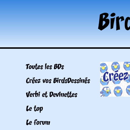
Toutes les BDs
Créez vos BirdsDessinés
Verbi et Devinettes
Le top
Le forum