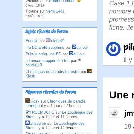
Wildou91 sur
Pardon Titoune
Case 1:B
6 Août, 19:12
nombre d
Titoune sur
Verbi 1441
6 Août, 18:50
promesse
fiche. J
Sujets récents du Forum
Ennelle
par
lolotte21
pil
ma BD à été supprimé
par
oui oui
Puis-je créer une BD
par
oui oui
il 
bd encore supprimé à tort
par
boudu113
Chroniques du paradis terrestre
par
Kiosk
Réponses récentes du Forum
Une 
Kiosk
sur
Chroniques du paradis
terrestre
il y a 1 jour et 7 heures
jm
TRUCMUCHE
sur
Le Zoodingue des
Birds
il y a 1 jour et 11 heures
Chaudron
sur
Le Zoodingue des
19 
Birds
il y a 1 jour et 12 heures