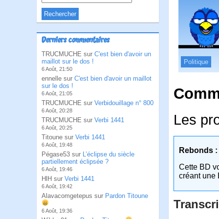
Derniers commentaires
TRUCMUCHE sur
C'est bien d'avoir un
maillot sur le dos !
Politique
6 Août, 21:50
ennelle sur
C'est bien d'avoir un maillot
sur le dos !
Comme
6 Août, 21:05
TRUCMUCHE sur
Verbidouillage n° 800
6 Août, 20:28
Les pr
TRUCMUCHE sur
Verbi 1441
6 Août, 20:25
Titoune sur
Verbi 1441
6 Août, 19:48
Rebonds :
Pégase53 sur
L’éclipse du siècle
partiellement éclipsée ?
Cette BD v
6 Août, 19:46
créant une 
HlH sur
Verbi 1441
6 Août, 19:42
Alavacomgetepus sur
Pardon Titoune
Transcri
6 Août, 19:36