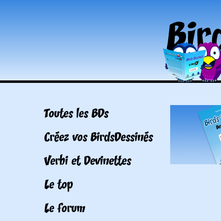
Toutes les BDs
Créez vos BirdsDessinés
Verbi et Devinettes
Le top
Le forum