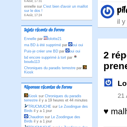
6 Août, 17:31
ennelle sur
C'est bien d'avoir un maillot
pil
sur le dos !
6 Août, 17:24
il 
Sujets récents du Forum
Ennelle
par
lolotte21
ma BD à été supprimé
par
oui oui
Puis-je créer une BD
par
oui oui
2 rép
bd encore supprimé à tort
par
boudu113
pren
Chroniques du paradis terrestre
par
Kiosk
Lo
Réponses récentes du Forum
21 
Kiosk
sur
Chroniques du paradis
terrestre
il y a 19 heures et 44 minutes
TRUCMUCHE
sur
Le Zoodingue des
♥ mal
Birds
il y a 1 jour
Chaudron
sur
Le Zoodingue des
Birds
il y a 1 jour