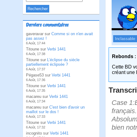
Derniers commentaires
gaveravar sur
Comme si on n'en avait
pas assez !
Inclassable
6 Août, 17:44
Titoune sur
Verbi 1441
6 Août, 17:38
Rebonds :
Titoune sur
L’éclipse du siècle
partiellement éclipsée ?
Cette BD v
6 Août, 17:37
créant une 
Pégase53 sur
Verbi 1441
6 Août, 17:36
Titoune sur
Verbi 1441
Transcri
6 Août, 17:35
macareu sur
Verbi 1441
Case 1:B
6 Août, 17:34
macareu sur
C'est bien d'avoir un
français
maillot sur le dos !
6 Août, 17:33
Absolume
Titoune sur
Verbi 1441
bien not
6 Août, 17:32
incognito sur
Verbi 1441