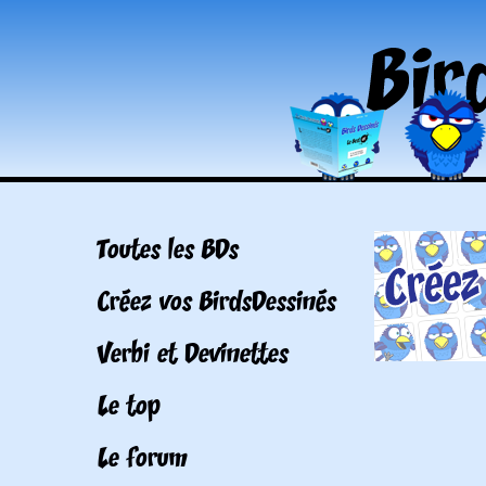
Toutes les BDs
Créez vos BirdsDessinés
Verbi et Devinettes
Le top
Le forum