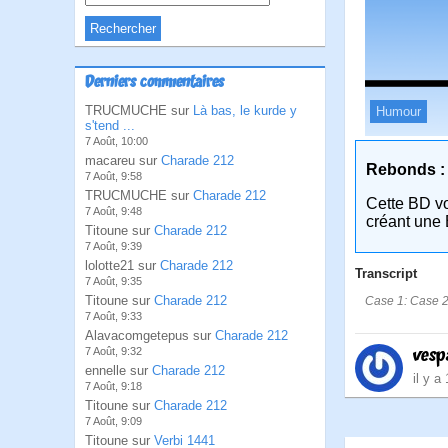
Derniers commentaires
TRUCMUCHE sur
Là bas, le kurde y
Humour
s'tend ...
7 Août, 10:00
macareu sur
Charade 212
Rebonds :
7 Août, 9:58
TRUCMUCHE sur
Charade 212
Cette BD v
7 Août, 9:48
créant une 
Titoune sur
Charade 212
7 Août, 9:39
lolotte21 sur
Charade 212
Transcript
7 Août, 9:35
Titoune sur
Charade 212
Case 1: Case 2:B
7 Août, 9:33
Alavacomgetepus sur
Charade 212
vesp
7 Août, 9:32
ennelle sur
Charade 212
il y a
7 Août, 9:18
Titoune sur
Charade 212
7 Août, 9:09
Titoune sur
Verbi 1441