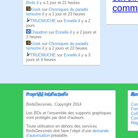
Birds
il y a 1 jour et 21 heures
comme
Kiosk
sur
Chroniques du paradis
terrestre
il y a 1 jour et 23 heures
TRUCMUCHE
sur
Ennelle
il y a 2
jours
Chaudron
sur
Ennelle
il y a 2 jours et
2 heures
Kiosk
sur
Chroniques du paradis
terrestre
il y a 2 jours et 22 heures
TRUCMUCHE
sur
Ennelle
il y a 3
jours et 4 heures
Propriété intellectuelle
Men
BirdsDessinés, Copyright 2014
Con
Foi
Les BDs et l’ensemble des supports graphiques
Col
sont protégés par droit d’auteurs.
Cond
Règl
Toute utilisation en dehors des services
BirdsDessinés doit faire l’objet d’une
demande
d’autorisation
préalable.