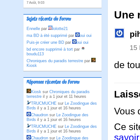
7 Août, 9:03
Une 
Sujets récents du Forum
Ennelle
par
lolotte21
pi
ma BD à été supprimé
par
oui oui
Puis-je créer une BD
par
oui oui
15 
bd encore supprimé à tort
par
boudu113
Chroniques du paradis terrestre
par
de tou
Kiosk
Réponses récentes du Forum
Laiss
Kiosk
sur
Chroniques du paradis
terrestre
il y a 1 jour et 11 heures
TRUCMUCHE
sur
Le Zoodingue des
Birds
il y a 1 jour et 16 heures
Vous 
Chaudron
sur
Le Zoodingue des
Birds
il y a 1 jour et 16 heures
Ce sit
TRUCMUCHE
sur
Le Zoodingue des
Birds
il y a 1 jour et 16 heures
savoir
Chaudron
sur
Le Zoodingue des