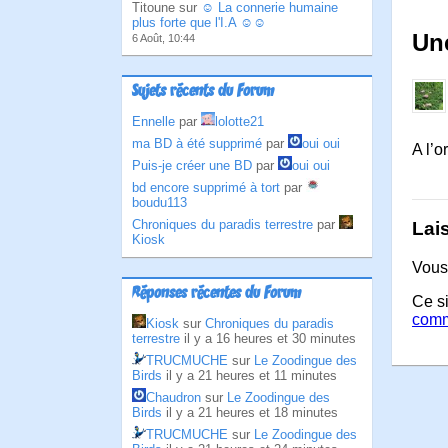
Titoune sur
☺ La connerie humaine
plus forte que l'I.A ☺☺
Un
6 Août, 10:44
Sujets récents du Forum
Ennelle
par
lolotte21
ma BD à été supprimé
par
oui oui
A l’o
Puis-je créer une BD
par
oui oui
bd encore supprimé à tort
par
boudu113
Chroniques du paradis terrestre
par
Lai
Kiosk
Vous
Réponses récentes du Forum
Ce si
comm
Kiosk
sur
Chroniques du paradis
terrestre
il y a 16 heures et 30 minutes
TRUCMUCHE
sur
Le Zoodingue des
Birds
il y a 21 heures et 11 minutes
Chaudron
sur
Le Zoodingue des
Birds
il y a 21 heures et 18 minutes
TRUCMUCHE
sur
Le Zoodingue des