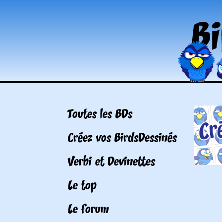
Toutes les BDs
Créez vos BirdsDessinés
Verbi et Devinettes
Le top
Le forum