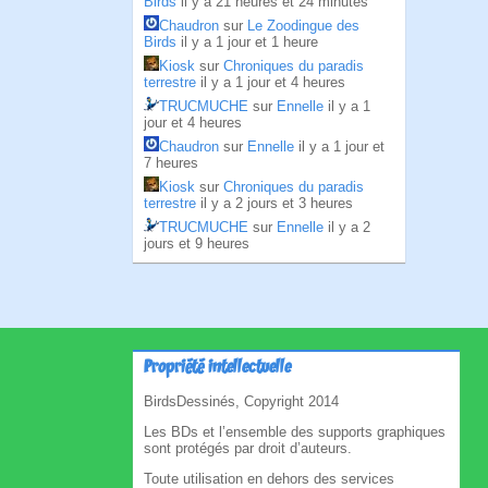
Birds
il y a 21 heures et 24 minutes
Chaudron
sur
Le Zoodingue des
Birds
il y a 1 jour et 1 heure
Kiosk
sur
Chroniques du paradis
terrestre
il y a 1 jour et 4 heures
TRUCMUCHE
sur
Ennelle
il y a 1
jour et 4 heures
Chaudron
sur
Ennelle
il y a 1 jour et
7 heures
Kiosk
sur
Chroniques du paradis
terrestre
il y a 2 jours et 3 heures
TRUCMUCHE
sur
Ennelle
il y a 2
jours et 9 heures
Propriété intellectuelle
BirdsDessinés, Copyright 2014
Les BDs et l’ensemble des supports graphiques
sont protégés par droit d’auteurs.
Toute utilisation en dehors des services