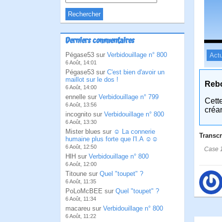
Derniers commentaires
Pégase53 sur
Verbidouillage n° 800
Actu
6 Août, 14:01
Pégase53 sur
C'est bien d'avoir un
maillot sur le dos !
Reb
6 Août, 14:00
ennelle sur
Verbidouillage n° 799
Cett
6 Août, 13:56
créa
incognito sur
Verbidouillage n° 800
6 Août, 13:30
Mister blues sur
☺ La connerie
Transcr
humaine plus forte que l'I.A ☺☺
6 Août, 12:50
Case 1
HlH sur
Verbidouillage n° 800
6 Août, 12:00
Titoune sur
Quel "toupet" ?
6 Août, 11:35
PoLoMcBEE sur
Quel "toupet" ?
6 Août, 11:34
macareu sur
Verbidouillage n° 800
6 Août, 11:22