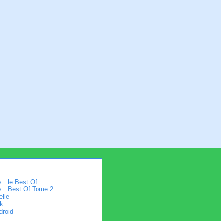
 : le Best Of
s : Best Of Tome 2
elle
k
droid