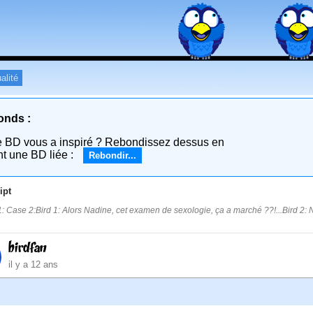
alité
onds :
e BD vous a inspiré ? Rebondissez dessus en
nt une BD liée :
Rebondir...
ipt
: Case 2:Bird 1: Alors Nadine, cet examen de sexologie, ça a marché ??!...Bird 2: Non
birdfan
il y a 12 ans