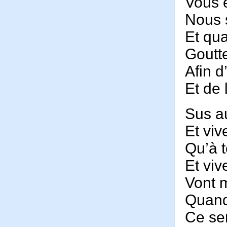
Vous ê
Nous 
Et qu
Goutte
Afin d
Et de l
Sus a
Et viv
Qu’à t
Et viv
Vont m
Quand
Ce ser