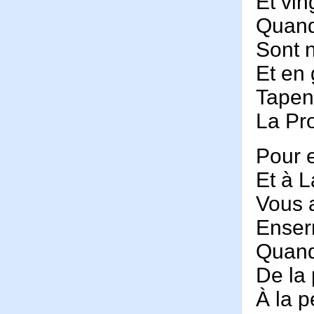
Et vin
Quand 
Sont 
Et en
Tapen
La Pro
Pour e
Et à 
Vous 
Enser
Quand
De la
À la p