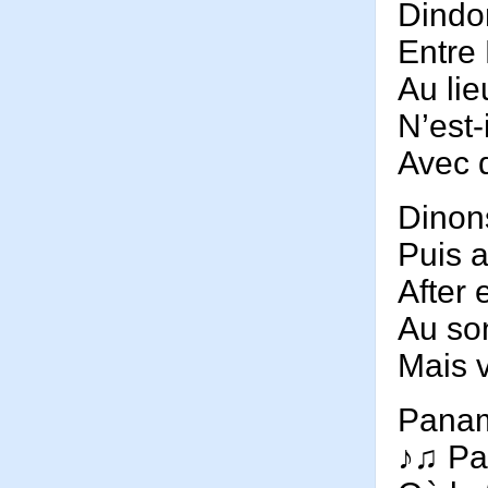
Dindo
Entre 
Au lie
N’est-
Avec d
Dinons
Puis a
After 
Au son
Mais 
Pana
♪♫ P