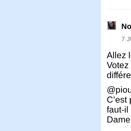
No
7 J
Allez
Votez 
différ
@pio
C’est 
faut-i
Dame