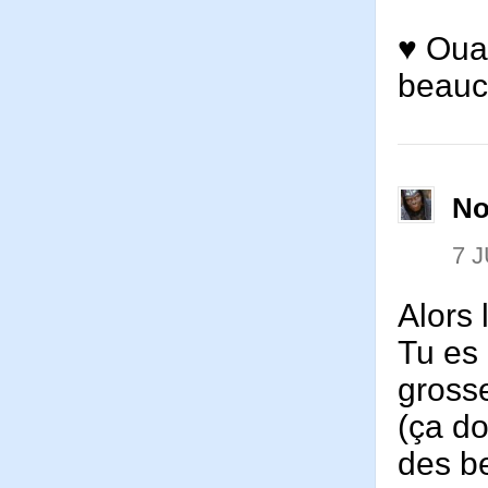
♥ Oua
beauc
No
7 J
Alors l
Tu es 
gross
(ça do
des be