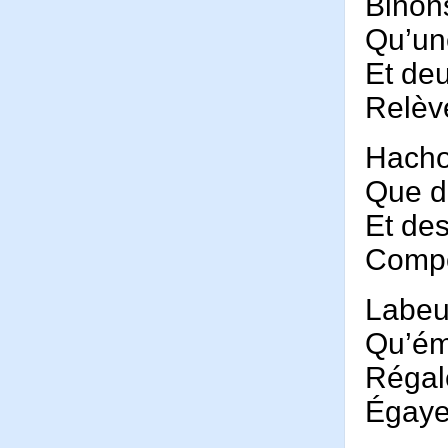
Binon
Qu’un
Et deu
Relève
Hacho
Que d
Et des
Compo
Labeur
Qu’ém
Régal
Égaye