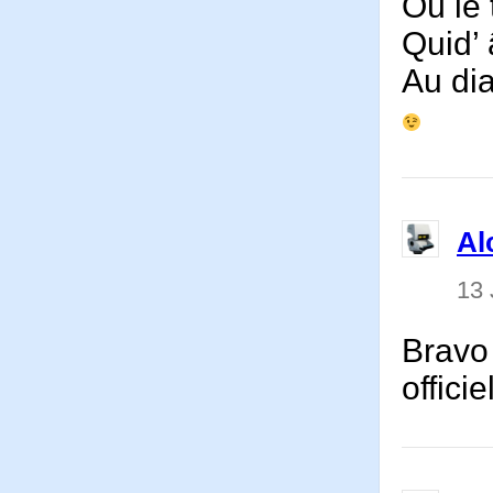
Où le 
Quid’
Au di
Al
13 
Bravo
offici