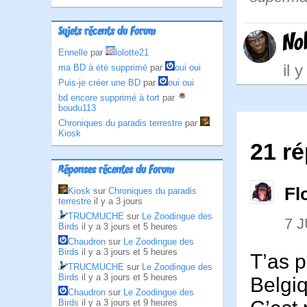
Sujets récents du Forum
No
Ennelle
par
lolotte21
il 
ma BD à été supprimé
par
oui oui
Puis-je créer une BD
par
oui oui
bd encore supprimé à tort
par
boudu113
Chroniques du paradis terrestre
par
Kiosk
21 ré
Réponses récentes du Forum
Fl
Kiosk
sur
Chroniques du paradis
terrestre
il y a 3 jours
TRUCMUCHE
sur
Le Zoodingue des
7 J
Birds
il y a 3 jours et 5 heures
Chaudron
sur
Le Zoodingue des
Birds
il y a 3 jours et 5 heures
T’as 
TRUCMUCHE
sur
Le Zoodingue des
Birds
il y a 3 jours et 5 heures
Belgiq
Chaudron
sur
Le Zoodingue des
Birds
il y a 3 jours et 9 heures