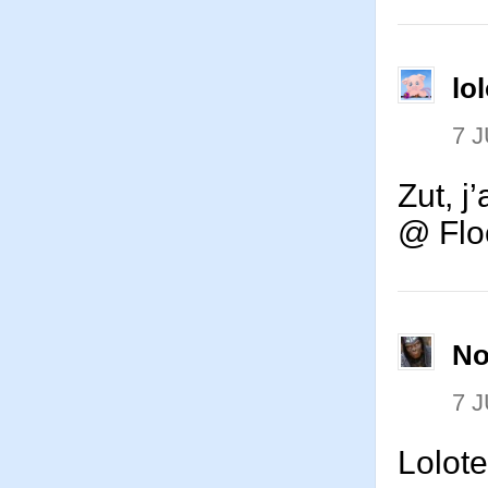
lo
7 J
Zut, j
@ Flo
No
7 J
Lolote