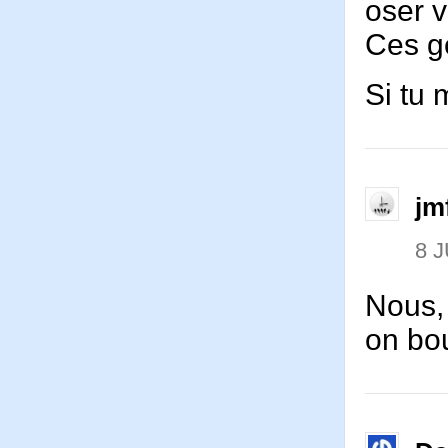
oser v
Ces g
Si tu 
jm
8 J
Nous,
on bou