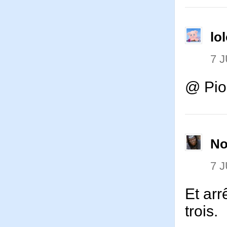
lo
7 J
@ Pio
No
7 J
Et arr
trois.