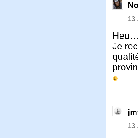
No
13 
Heu… 
Je rec
qualit
provin
jm
13 