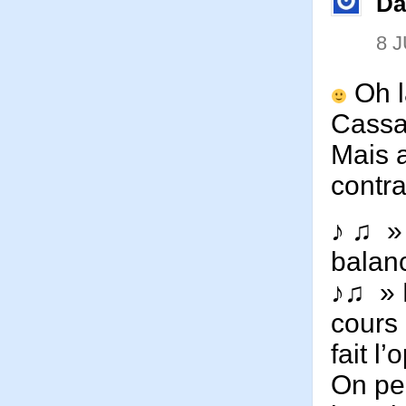
Da
8 J
Oh l
Cassa
Mais 
contra
♪ ♫ »
balan
♪♫ » D
cours 
fait l’
On peu