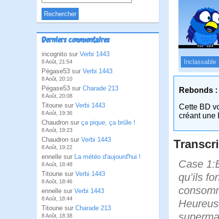
Derniers commentaires
incognito sur
Verbi 1443
Inclassable
8 Août, 21:54
Pégase53 sur
Verbi 1443
8 Août, 20:10
Pégase53 sur
Charade 213
Rebonds :
8 Août, 20:08
Titoune sur
Verbi 1443
Cette BD v
8 Août, 19:36
créant une 
Chaudron sur
ça pique, ça brûle !
8 Août, 19:23
Chaudron sur
Verbi 1443
Transcri
8 Août, 19:22
ennelle sur
La météo d'aujourd'hui !
Case 1:B
8 Août, 18:48
Titoune sur
Verbi 1443
qu’ils f
8 Août, 18:46
consomm
ennelle sur
Verbi 1443
8 Août, 18:44
Heureuse
Titoune sur
Charade 213
superma
8 Août, 18:38