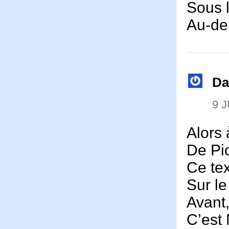
Sous 
Au-del
Da
9 J
Alors 
De Pio
Ce tex
Sur l
Avant
C’est