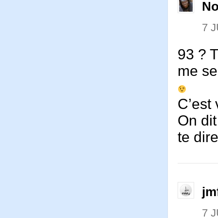
No
7 J
93 ? T
me se
C’est
On dit
te dire
jm
7 J