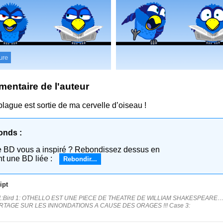
ure
entaire de l'auteur
blague est sortie de ma cervelle d’oiseau !
onds :
e BD vous a inspiré ? Rebondissez dessus en
nt une BD liée :
Rebondir...
ipt
1:Bird 1: OTHELLO EST UNE PIECE DE THEATRE DE WILLIAM SHAKESPEARE… 
TAGE SUR LES INNONDATIONS A CAUSE DES ORAGES !!! Case 3: