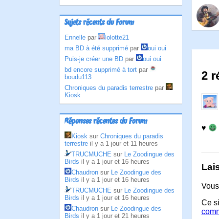
Sujets récents du Forum
Ennelle
par
lolotte21
ma BD à été supprimé
par
oui oui
Puis-je créer une BD
par
oui oui
bd encore supprimé à tort
par
2 r
boudu113
Chroniques du paradis terrestre
par
Kiosk
Réponses récentes du Forum
♥
Kiosk
sur
Chroniques du paradis
terrestre
il y a 1 jour et 11 heures
TRUCMUCHE
sur
Le Zoodingue des
Birds
il y a 1 jour et 16 heures
Lai
Chaudron
sur
Le Zoodingue des
Birds
il y a 1 jour et 16 heures
Vous
TRUCMUCHE
sur
Le Zoodingue des
Birds
il y a 1 jour et 16 heures
Ce si
Chaudron
sur
Le Zoodingue des
comm
Birds
il y a 1 jour et 21 heures