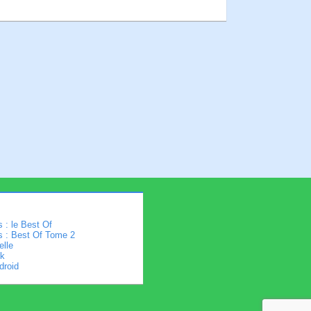
 : le Best Of
s : Best Of Tome 2
elle
k
droid