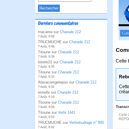
Derniers commentaires
macareu sur
Charade 212
Cult
7 Août, 9:58
TRUCMUCHE sur
Charade 212
7 Août, 9:48
Comm
Titoune sur
Charade 212
7 Août, 9:39
Cette 
lolotte21 sur
Charade 212
7 Août, 9:35
Titoune sur
Charade 212
Reb
7 Août, 9:33
Alavacomgetepus sur
Charade 212
Cett
7 Août, 9:32
créa
ennelle sur
Charade 212
7 Août, 9:18
Titoune sur
Charade 212
Transcr
7 Août, 9:09
Titoune sur
Verbi 1441
Case 
7 Août, 9:03
REPOR
TRUCMUCHE sur
Verbidouillage n° 800
7 Août, 8:02