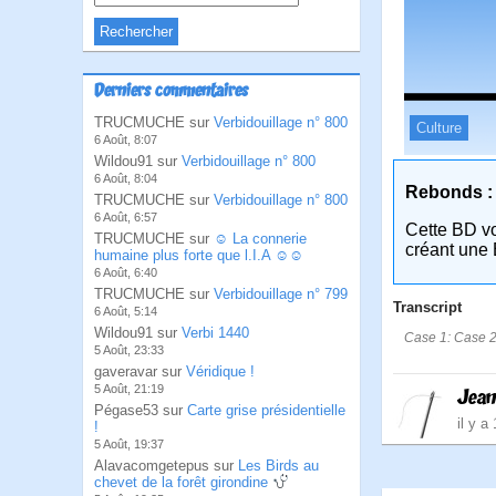
Derniers commentaires
TRUCMUCHE sur
Verbidouillage n° 800
Culture
6 Août, 8:07
Wildou91 sur
Verbidouillage n° 800
6 Août, 8:04
Rebonds :
TRUCMUCHE sur
Verbidouillage n° 800
6 Août, 6:57
Cette BD v
TRUCMUCHE sur
☺ La connerie
créant une 
humaine plus forte que l.I.A ☺☺
6 Août, 6:40
TRUCMUCHE sur
Verbidouillage n° 799
Transcript
6 Août, 5:14
Wildou91 sur
Verbi 1440
Case 1: Case 2:B
5 Août, 23:33
gaveravar sur
Véridique !
5 Août, 21:19
Jean
Pégase53 sur
Carte grise présidentielle
il y a
!
5 Août, 19:37
Alavacomgetepus sur
Les Birds au
chevet de la forêt girondine