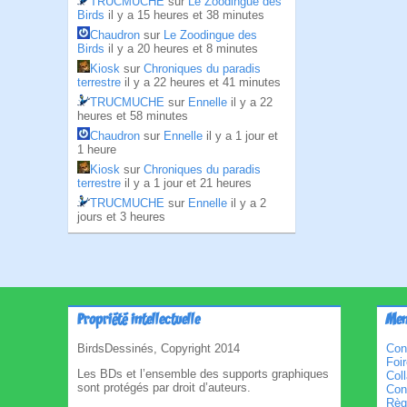
TRUCMUCHE
sur
Le Zoodingue des
Birds
il y a 15 heures et 38 minutes
Chaudron
sur
Le Zoodingue des
Birds
il y a 20 heures et 8 minutes
Kiosk
sur
Chroniques du paradis
terrestre
il y a 22 heures et 41 minutes
TRUCMUCHE
sur
Ennelle
il y a 22
heures et 58 minutes
Chaudron
sur
Ennelle
il y a 1 jour et
1 heure
Kiosk
sur
Chroniques du paradis
terrestre
il y a 1 jour et 21 heures
TRUCMUCHE
sur
Ennelle
il y a 2
jours et 3 heures
Propriété intellectuelle
Men
BirdsDessinés, Copyright 2014
Con
Foi
Les BDs et l’ensemble des supports graphiques
Col
sont protégés par droit d’auteurs.
Cond
Règl