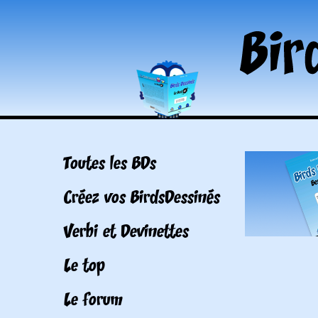
Toutes les BDs
Créez vos BirdsDessinés
Verbi et Devinettes
Le top
Le forum