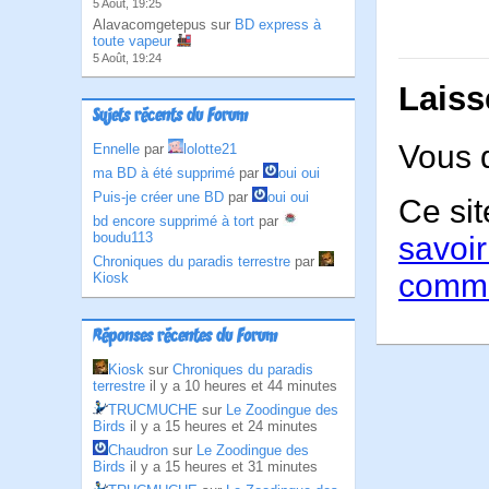
5 Août, 19:25
Alavacomgetepus sur
BD express à
toute vapeur
5 Août, 19:24
Laiss
Sujets récents du Forum
Vous 
Ennelle
par
lolotte21
ma BD à été supprimé
par
oui oui
Puis-je créer une BD
par
oui oui
Ce sit
bd encore supprimé à tort
par
boudu113
savoir
Chroniques du paradis terrestre
par
comme
Kiosk
Réponses récentes du Forum
Kiosk
sur
Chroniques du paradis
terrestre
il y a 10 heures et 44 minutes
TRUCMUCHE
sur
Le Zoodingue des
Birds
il y a 15 heures et 24 minutes
Chaudron
sur
Le Zoodingue des
Birds
il y a 15 heures et 31 minutes