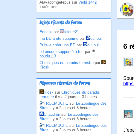
Alavacomgetepus sur
Verbi 1442
7 Août, 18:19
Sujets récents du Forum
Ennelle
par
lolotte21
ma BD à été supprimé
par
oui oui
6 r
Puis-je créer une BD
par
oui oui
bd encore supprimé à tort
par
boudu113
Chroniques du paradis terrestre
par
Kiosk
Sour
Réponses récentes du Forum
http
Kiosk
sur
Chroniques du paradis
terrestre
il y a 2 jours et 3 heures
TRUCMUCHE
sur
Le Zoodingue des
Birds
il y a 2 jours et 8 heures
Chaudron
sur
Le Zoodingue des
Birds
il y a 2 jours et 8 heures
TRUCMUCHE
sur
Le Zoodingue des
J’ép
Birds
il y a 2 jours et 8 heures