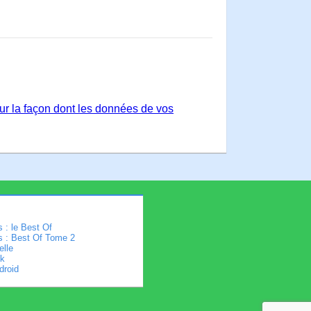
sur la façon dont les données de vos
 : le Best Of
s : Best Of Tome 2
elle
k
droid