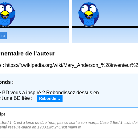
ure
entaire de l'auteur
 : https://fr.wikipedia.org/wiki/Mary_Anderson_%28inventeur%
onds :
e BD vous a inspiré ? Rebondissez dessus en
nt une BD liée :
Rebondir...
ipt
Bird 1: C'est à force de dire "non, pas ce soir" à son mari,... Case 2:Bird 1: ...du do
venté l'essuie-glace en 1903.Bird 2: C'est malin !!!