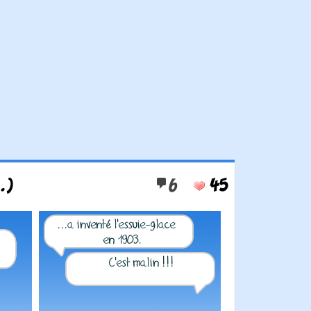
.)
6
45