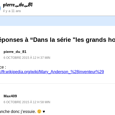
pierre_du_81
il y a 11 ans
éponses à “Dans la série "les grands h
pierre_du_81
6 OCTOBRE 2015 À 12 H 37 MIN
ce :
s://fr.wikipedia.org/wiki/Mary_Anderson_%28inventeur%29
Max409
6 OCTOBRE 2015 À 12 H 58 MIN
anche donc j’essuie.
♥