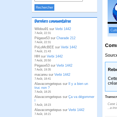
Derniers commentaires
Wildou91 sur
Verbi 1442
Cult
7 Août, 22:31
Pégase53 sur
Charade 212
7 Août, 22:31
Comm
PoLoMcBEE sur
Verbi 1442
7 Août, 21:43
Source
HlH sur
Verbi 1442
7 Août, 20:50
Pégase53 sur
Verbi 1442
Reb
7 Août, 19:35
macareu sur
Verbi 1442
Cett
7 Août, 18:41
créa
Alavacomgetepus sur
Il y a bien un
truc non ?
7 Août, 18:25
Alavacomgetepus sur
Ça va dégommer
Transcr
!
Case 1:
7 Août, 18:23
...a in
Alavacomgetepus sur
Verbi 1442
7 Août, 18:21