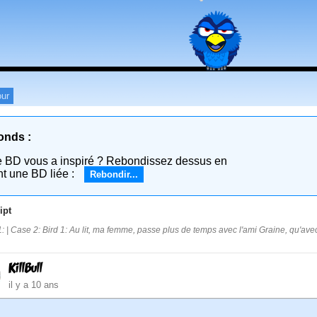
ur
onds :
e BD vous a inspiré ? Rebondissez dessus en
nt une BD liée :
Rebondir...
ipt
: | Case 2: Bird 1: Au lit, ma femme, passe plus de temps avec l'ami Graine, qu'avec 
KillBull
il y a 10 ans