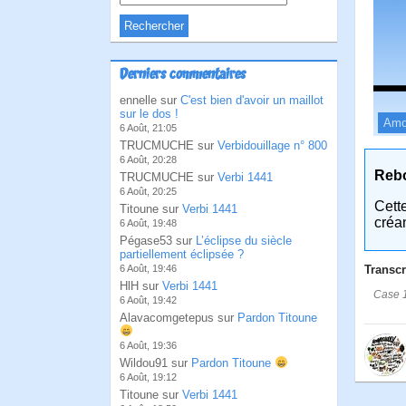
Derniers commentaires
ennelle sur
C'est bien d'avoir un maillot
sur le dos !
Amo
6 Août, 21:05
TRUCMUCHE sur
Verbidouillage n° 800
6 Août, 20:28
Reb
TRUCMUCHE sur
Verbi 1441
6 Août, 20:25
Cett
Titoune sur
Verbi 1441
créa
6 Août, 19:48
Pégase53 sur
L’éclipse du siècle
partiellement éclipsée ?
Transcr
6 Août, 19:46
HlH sur
Verbi 1441
Case 1
6 Août, 19:42
Alavacomgetepus sur
Pardon Titoune
6 Août, 19:36
Wildou91 sur
Pardon Titoune
6 Août, 19:12
Titoune sur
Verbi 1441