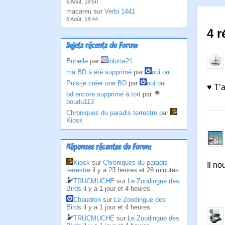
6 Août, 18:50
macareu sur
Verbi 1441
6 Août, 18:44
4 r
Sujets récents du Forum
Ennelle
par
lolotte21
ma BD à été supprimé
par
oui oui
Puis-je créer une BD
par
oui oui
♥ T’a
bd encore supprimé à tort
par
boudu113
Chroniques du paradis terrestre
par
Kiosk
Réponses récentes du Forum
Kiosk
sur
Chroniques du paradis
Il no
terrestre
il y a 23 heures et 28 minutes
TRUCMUCHE
sur
Le Zoodingue des
Birds
il y a 1 jour et 4 heures
Chaudron
sur
Le Zoodingue des
Birds
il y a 1 jour et 4 heures
TRUCMUCHE
sur
Le Zoodingue des