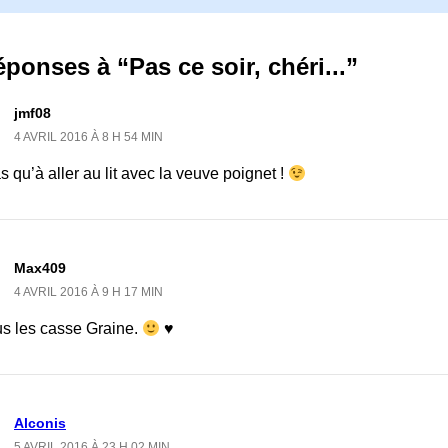
éponses à “Pas ce soir, chéri...”
jmf08
4 AVRIL 2016 À 8 H 54 MIN
s qu’à aller au lit avec la veuve poignet !
Max409
4 AVRIL 2016 À 9 H 17 MIN
us les casse Graine.
♥
Alconis
5 AVRIL 2016 À 23 H 02 MIN