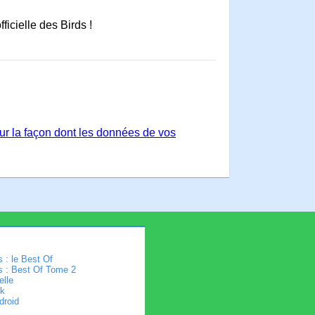
icielle des Birds !
sur la façon dont les données de vos
 : le Best Of
s : Best Of Tome 2
elle
k
droid