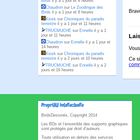
Birds
il y a 1 jour et 4 heures
Chaudron
sur
Le Zoodingue des
Brav
Birds
il y a 1 jour et 8 heures
Kiosk
sur
Chroniques du paradis
terrestre
il y a 1 jour et 11 heures
TRUCMUCHE
sur
Ennelle
il y a 1
jour et 11 heures
Lai
Chaudron
sur
Ennelle
il y a 1 jour et
14 heures
Vous
Kiosk
sur
Chroniques du paradis
terrestre
il y a 2 jours et 10 heures
Ce si
comm
TRUCMUCHE
sur
Ennelle
il y a 2
jours et 16 heures
Propriété intellectuelle
BirdsDessinés, Copyright 2014
Les BDs et l’ensemble des supports graphiques
sont protégés par droit d’auteurs.
Toute utilisation en dehors des services