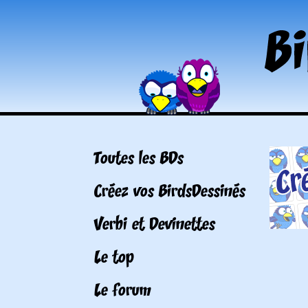
Toutes les BDs
Créez vos BirdsDessinés
Verbi et Devinettes
Le top
Le forum