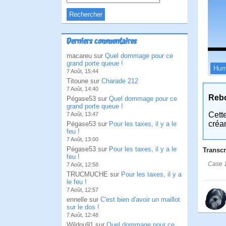
Derniers commentaires
macareu sur
Quel dommage pour ce
grand porte queue !
Hum
7 Août, 15:44
Titoune sur
Charade 212
7 Août, 14:40
Reb
Pégase53 sur
Quel dommage pour ce
grand porte queue !
Cett
7 Août, 13:47
créa
Pégase53 sur
Pour les taxes, il y a le
feu !
7 Août, 13:00
Pégase53 sur
Pour les taxes, il y a le
Transcr
feu !
Case 1:
7 Août, 12:58
TRUCMUCHE sur
Pour les taxes, il y a
le feu !
7 Août, 12:57
ennelle sur
C'est bien d'avoir un maillot
sur le dos !
7 Août, 12:48
Wildou91 sur
Quel dommage pour ce