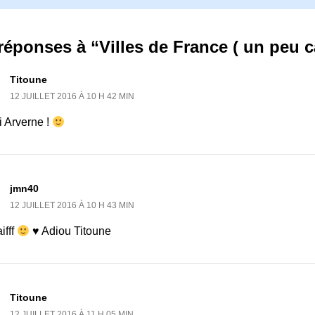
réponses à “Villes de France ( un peu ca
Titoune
12 JUILLET 2016 À 10 H 42 MIN
i Arverne !
jmn40
12 JUILLET 2016 À 10 H 43 MIN
ifff
♥ Adiou Titoune
Titoune
12 JUILLET 2016 À 11 H 05 MIN