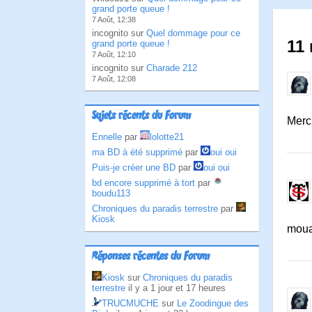
grand porte queue !
7 Août, 12:38
incognito sur
Quel dommage pour ce
11 
grand porte queue !
7 Août, 12:10
incognito sur
Charade 212
7 Août, 12:08
Sujets récents du Forum
Merc
Ennelle
par
lolotte21
ma BD à été supprimé
par
oui oui
Puis-je créer une BD
par
oui oui
bd encore supprimé à tort
par
boudu113
Chroniques du paradis terrestre
par
Kiosk
moua
Réponses récentes du Forum
Kiosk
sur
Chroniques du paradis
terrestre
il y a 1 jour et 17 heures
TRUCMUCHE
sur
Le Zoodingue des