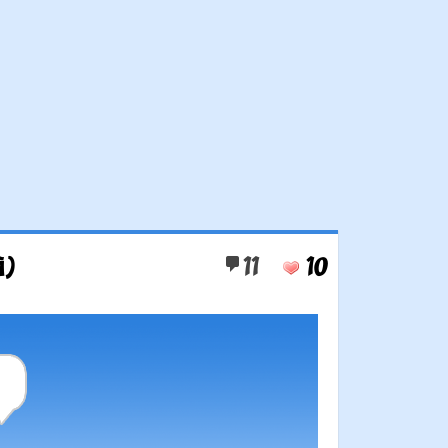
À)
11
10