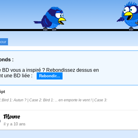
our
onds :
e BD vous a inspiré ? Rebondissez dessus en
nt une BD liée :
Rebondir...
ipt
Bird 1: Autun ? | Case 2: Bird 1: ... en emporte le vent ! | Case 3:
Titoune
il y a 10 ans