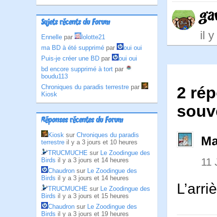
ga
Sujets récents du Forum
il 
Ennelle
par
lolotte21
ma BD à été supprimé
par
oui oui
Puis-je créer une BD
par
oui oui
bd encore supprimé à tort
par
boudu113
Chroniques du paradis terrestre
par
2 rép
Kiosk
souve
Réponses récentes du Forum
Kiosk
sur
Chroniques du paradis
Ma
terrestre
il y a 3 jours et 10 heures
TRUCMUCHE
sur
Le Zoodingue des
11
Birds
il y a 3 jours et 14 heures
Chaudron
sur
Le Zoodingue des
Birds
il y a 3 jours et 14 heures
L’arriè
TRUCMUCHE
sur
Le Zoodingue des
Birds
il y a 3 jours et 15 heures
Chaudron
sur
Le Zoodingue des
Birds
il y a 3 jours et 19 heures