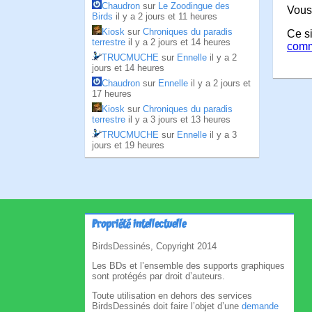
Chaudron
sur
Le Zoodingue des
Vous
Birds
il y a 2 jours et 11 heures
Kiosk
sur
Chroniques du paradis
Ce si
terrestre
il y a 2 jours et 14 heures
comm
TRUCMUCHE
sur
Ennelle
il y a 2
jours et 14 heures
Chaudron
sur
Ennelle
il y a 2 jours et
17 heures
Kiosk
sur
Chroniques du paradis
terrestre
il y a 3 jours et 13 heures
TRUCMUCHE
sur
Ennelle
il y a 3
jours et 19 heures
Propriété intellectuelle
BirdsDessinés, Copyright 2014
Les BDs et l’ensemble des supports graphiques
sont protégés par droit d’auteurs.
Toute utilisation en dehors des services
BirdsDessinés doit faire l’objet d’une
demande