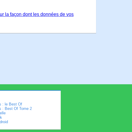
sur la façon dont les données de vos
 : le Best Of
s : Best Of Tome 2
elle
k
droid