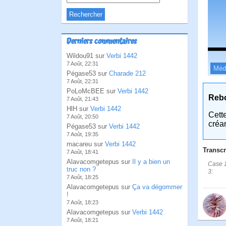
Derniers commentaires
Wildou91 sur
Verbi 1442
7 Août, 22:31
Méd
Pégase53 sur
Charade 212
7 Août, 22:31
PoLoMcBEE sur
Verbi 1442
Reb
7 Août, 21:43
HlH sur
Verbi 1442
Cett
7 Août, 20:50
créa
Pégase53 sur
Verbi 1442
7 Août, 19:35
macareu sur
Verbi 1442
Transcr
7 Août, 18:41
Alavacomgetepus sur
Il y a bien un
Case 1
truc non ?
3:
7 Août, 18:25
Alavacomgetepus sur
Ça va dégommer
!
7 Août, 18:23
Alavacomgetepus sur
Verbi 1442
7 Août, 18:21