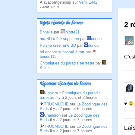
Alavacomgetepus sur
Verbi 1442
7 Août, 18:19
Sujets récents du Forum
2 r
Ennelle
par
lolotte21
ma BD à été supprimé
par
oui oui
Puis-je créer une BD
par
oui oui
bd encore supprimé à tort
par
boudu113
C’est
Chroniques du paradis terrestre
par
Kiosk
Réponses récentes du Forum
Kiosk
sur
Chroniques du paradis
terrestre
il y a 2 jours et 2 heures
♥
TRUCMUCHE
sur
Le Zoodingue des
Birds
il y a 2 jours et 6 heures
Chaudron
sur
Le Zoodingue des
Birds
il y a 2 jours et 7 heures
TRUCMUCHE
sur
Le Zoodingue des
Lai
Birds
il y a 2 jours et 7 heures