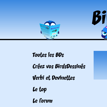
Toutes les BDs
Créez vos BirdsDessinés
Verbi et Devinettes
Le top
Le forum