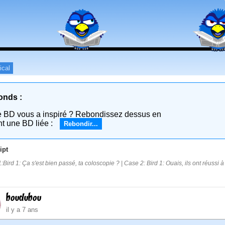
ical
onds :
e BD vous a inspiré ? Rebondissez dessus en
nt une BD liée :
Rebondir...
ipt
:Bird 1: Ça s'est bien passé, ta coloscopie ? | Case 2: Bird 1: Ouais, ils ont réussi
boudubou
il y a 7 ans