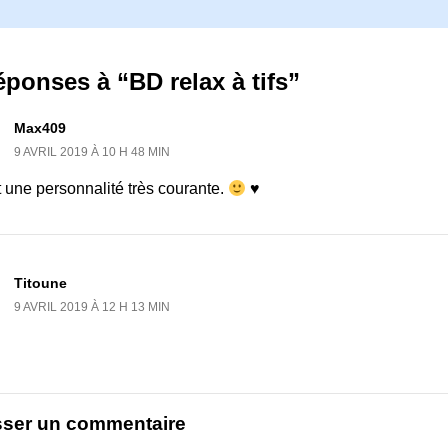
éponses à “BD relax à tifs”
Max409
9 AVRIL 2019 À 10 H 48 MIN
 une personnalité très courante.
♥
Titoune
9 AVRIL 2019 À 12 H 13 MIN
sser un commentaire