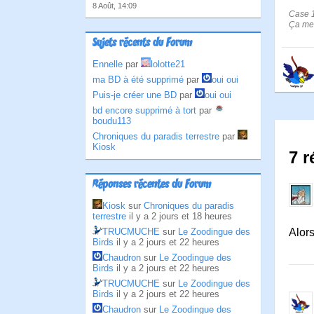
8 Août, 14:09
Case 1
Ça me 
Sujets récents du Forum
Ennelle
par
lolotte21
ma BD à été supprimé
par
oui oui
Puis-je créer une BD
par
oui oui
bd encore supprimé à tort
par
boudu113
Chroniques du paradis terrestre
par
Kiosk
7 
Réponses récentes du Forum
Kiosk
sur
Chroniques du paradis
terrestre
il y a 2 jours et 18 heures
TRUCMUCHE
sur
Le Zoodingue des
Alors
Birds
il y a 2 jours et 22 heures
Chaudron
sur
Le Zoodingue des
Birds
il y a 2 jours et 22 heures
TRUCMUCHE
sur
Le Zoodingue des
Birds
il y a 2 jours et 22 heures
Chaudron
sur
Le Zoodingue des