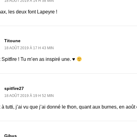
18 AOÛT 2019 À 14 H 58 MIN
x, les deux font Lapeyre !
Titoune
18 AOÛT 2019 À 17 H 43 MIN
 Spitfire ! Tu m’en as inspiré une. ♥
spitfire27
18 AOÛT 2019 À 19 H 52 MIN
 à tutti, j’ai vu que j’ai donné le thon, quant aux burnes, en aoû
Gibus