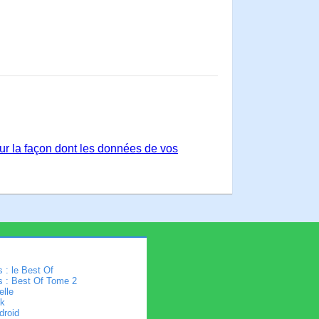
sur la façon dont les données de vos
 : le Best Of
s : Best Of Tome 2
elle
k
droid