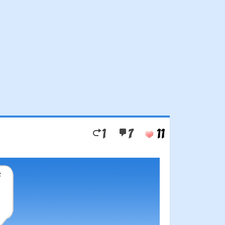
1
7
11