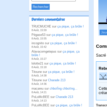
Derniers commentaires
TRUCMUCHE sur
ça pique, ça brûle !
8 Août, 15:59
Jeu
Pégase53 sur
ça pique, ça brûle !
8 Août, 15:55
incognito sur
ça pique, ça brûle !
Comm
8 Août, 15:42
Alavacomgetepus sur
ça pique, ça
brûle !
Sacré c
8 Août, 15:27
lolotte21 sur
ça pique, ça brûle !
8 Août, 15:18
Reb
Titoune sur
ça pique, ça brûle !
8 Août, 14:38
Titoune sur
Charade 213
8 Août, 14:36
Cett
macareu sur
chboïÏng chboïïng...
8 Août, 14:21
créa
PoLoMcBEE sur
Charade 213
8 Août, 14:13
PoLoMcBEE sur
ça pique, ça brûle !
Transcr