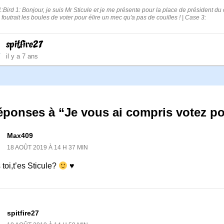
:Bird 1: Bonjour, je suis Mr Sticule et je me présente pour la place de président du c
foutrait les boules de voter pour élire un mec qu'a pas de couilles ! | Case 3:
spitfire27
il y a 7 ans
réponses à “Je vous ai compris votez p
Max409
18 AOÛT 2019 À 14 H 37 MIN
 toi,t’es Sticule?
♥
spitfire27