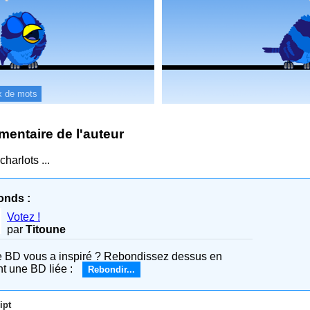
x de mots
entaire de l'auteur
harlots ...
onds :
Votez !
par
Titoune
e BD vous a inspiré ? Rebondissez dessus en
nt une BD liée :
Rebondir...
ipt