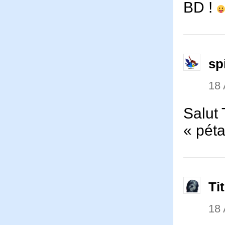
BD !
sp
18
Salut 
« péta
Ti
18