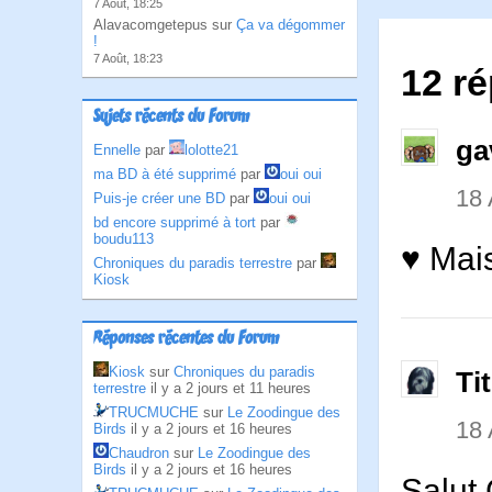
7 Août, 18:25
Alavacomgetepus sur
Ça va dégommer
!
7 Août, 18:23
12 ré
Sujets récents du Forum
ga
Ennelle
par
lolotte21
ma BD à été supprimé
par
oui oui
18
Puis-je créer une BD
par
oui oui
bd encore supprimé à tort
par
boudu113
♥ Mais
Chroniques du paradis terrestre
par
Kiosk
Réponses récentes du Forum
Kiosk
sur
Chroniques du paradis
Ti
terrestre
il y a 2 jours et 11 heures
TRUCMUCHE
sur
Le Zoodingue des
18
Birds
il y a 2 jours et 16 heures
Chaudron
sur
Le Zoodingue des
Birds
il y a 2 jours et 16 heures
Salut