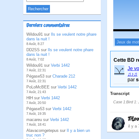
Derniers commentaires
Wildou91 sur
Ils se veulent notre phare
dans la nuit !
Jeux de mo
8 Août, 8:27
DD2SS sur
Ils se veulent notre phare
dans la nuit !
Cette BD r
8 Août, 7:02
Wildou91 sur
Verbi 1442
Je vo
7 Août, 22:31
♫♪♫
Pégase53 sur
Charade 212
par
s
7 Août, 22:31
PoLoMcBEE sur
Verbi 1442
7 Août, 21:43
Transcript
HlH sur
Verbi 1442
Case 1:Bird 1: J
7 Août, 20:50
Pégase53 sur
Verbi 1442
7 Août, 19:35
Tito
macareu sur
Verbi 1442
7 Août, 18:41
il y a
Alavacomgetepus sur
Il y a bien un
truc non ?