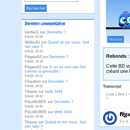
Derniers commentaires
lolotte21 sur
Devinette ?
9 Août, 21:46
Humour
Wildou91 sur
Quand on est vieux, faut
rien rater !!
9 Août, 20:22
Rebonds :
Pégase53 sur
Devinette ?
9 Août, 19:18
Cette BD v
Pégase53 sur
Si on ne veut pas finir
créant une 
comme la grenouille !
9 Août, 19:11
Chaudron sur
Devinette ?
Transcript
9 Août, 18:52
Titoune sur
Verbi 1444
Case 1:Bird 1: 
9 Août, 18:42
?
PoLoMcBEE sur
Devinette ?
9 Août, 18:41
PoLoMcBEE sur
Verbi 1444
Péga
9 Août, 18:36
il y a
Titoune sur
Quand on est vieux, faut
rien rater !!