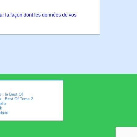
sur la façon dont les données de vos
 : le Best Of
s : Best Of Tome 2
elle
k
droid