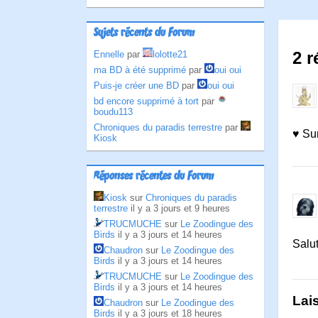
Sujets récents du Forum
2 r
Ennelle
par
lolotte21
ma BD à été supprimé
par
oui oui
Puis-je créer une BD
par
oui oui
bd encore supprimé à tort
par
boudu113
Chroniques du paradis terrestre
par
♥ Sur
Kiosk
Réponses récentes du Forum
Kiosk
sur
Chroniques du paradis
terrestre
il y a 3 jours et 9 heures
TRUCMUCHE
sur
Le Zoodingue des
Birds
il y a 3 jours et 14 heures
Salu
Chaudron
sur
Le Zoodingue des
Birds
il y a 3 jours et 14 heures
TRUCMUCHE
sur
Le Zoodingue des
Birds
il y a 3 jours et 14 heures
Lai
Chaudron
sur
Le Zoodingue des
Birds
il y a 3 jours et 18 heures