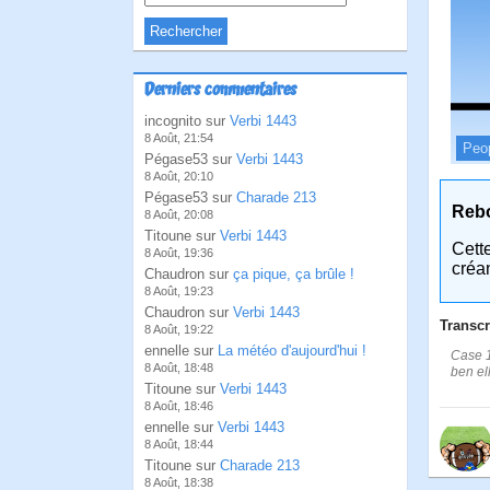
Derniers commentaires
incognito sur
Verbi 1443
8 Août, 21:54
Peo
Pégase53 sur
Verbi 1443
8 Août, 20:10
Pégase53 sur
Charade 213
Reb
8 Août, 20:08
Titoune sur
Verbi 1443
Cett
8 Août, 19:36
créa
Chaudron sur
ça pique, ça brûle !
8 Août, 19:23
Chaudron sur
Verbi 1443
Transcr
8 Août, 19:22
ennelle sur
La météo d'aujourd'hui !
Case 1
8 Août, 18:48
ben ell
Titoune sur
Verbi 1443
8 Août, 18:46
ennelle sur
Verbi 1443
8 Août, 18:44
Titoune sur
Charade 213
8 Août, 18:38