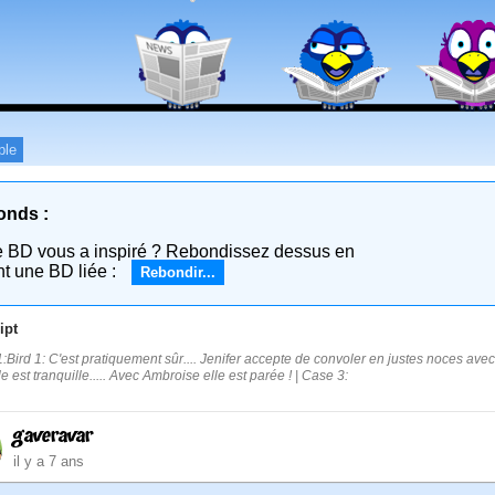
ple
onds :
e BD vous a inspiré ? Rebondissez dessus en
nt une BD liée :
Rebondir...
ipt
:Bird 1: C'est pratiquement sûr.... Jenifer accepte de convoler en justes noces ave
e est tranquille..... Avec Ambroise elle est parée ! | Case 3:
gaveravar
il y a 7 ans