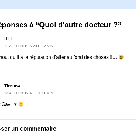
éponses à “Quoi d'autre docteur ?”
HlH
23 AOÛT 2019 À 23 H 22 MIN
tout qu’il a la réputation d’aller au fond des choses !!…
Titoune
24 AOÛT 2019 À 11 H 21 MIN
t Gav ! ♥
sser un commentaire