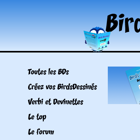
Toutes les BDs
Créez vos BirdsDessinés
Verbi et Devinettes
Le top
Le forum