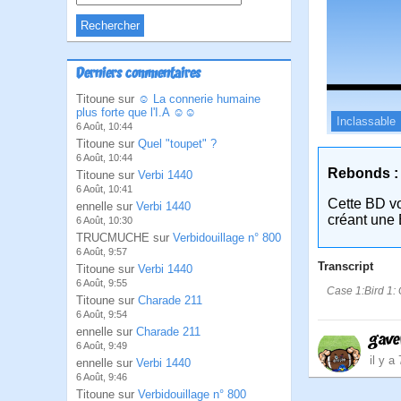
Derniers commentaires
Titoune sur
☺ La connerie humaine
plus forte que l'I.A ☺☺
Inclassable
6 Août, 10:44
Titoune sur
Quel "toupet" ?
6 Août, 10:44
Rebonds :
Titoune sur
Verbi 1440
6 Août, 10:41
Cette BD v
ennelle sur
Verbi 1440
créant une 
6 Août, 10:30
TRUCMUCHE sur
Verbidouillage n° 800
6 Août, 9:57
Transcript
Titoune sur
Verbi 1440
6 Août, 9:55
Case 1:Bird 1: 
Titoune sur
Charade 211
6 Août, 9:54
ennelle sur
Charade 211
gave
6 Août, 9:49
il y a
ennelle sur
Verbi 1440
6 Août, 9:46
Titoune sur
Verbidouillage n° 800