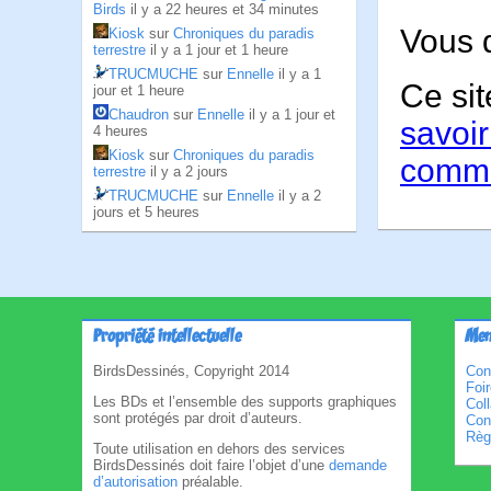
Birds
il y a 22 heures et 34 minutes
Vous 
Kiosk
sur
Chroniques du paradis
terrestre
il y a 1 jour et 1 heure
TRUCMUCHE
sur
Ennelle
il y a 1
Ce sit
jour et 1 heure
Chaudron
sur
Ennelle
il y a 1 jour et
savoir
4 heures
Kiosk
sur
Chroniques du paradis
comme
terrestre
il y a 2 jours
TRUCMUCHE
sur
Ennelle
il y a 2
jours et 5 heures
Propriété intellectuelle
Men
BirdsDessinés, Copyright 2014
Con
Foi
Les BDs et l’ensemble des supports graphiques
Col
sont protégés par droit d’auteurs.
Cond
Règl
Toute utilisation en dehors des services
BirdsDessinés doit faire l’objet d’une
demande
d’autorisation
préalable.