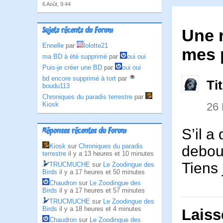
6 Août, 9:44
Sujets récents du Forum
Une r
Ennelle
par
lolotte21
mes 
ma BD à été supprimé
par
oui oui
Puis-je créer une BD
par
oui oui
bd encore supprimé à tort
par
Ti
boudu113
Chroniques du paradis terrestre
par
26
Kiosk
S’il a
Réponses récentes du Forum
Kiosk
sur
Chroniques du paradis
debou
terrestre
il y a 13 heures et 10 minutes
Tiens 
TRUCMUCHE
sur
Le Zoodingue des
Birds
il y a 17 heures et 50 minutes
Chaudron
sur
Le Zoodingue des
Birds
il y a 17 heures et 57 minutes
TRUCMUCHE
sur
Le Zoodingue des
Birds
il y a 18 heures et 4 minutes
Laiss
Chaudron
sur
Le Zoodingue des