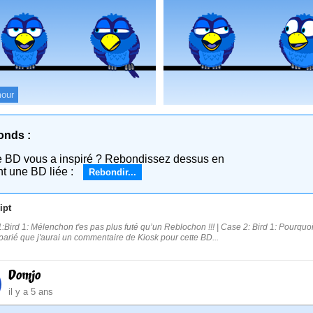
our
onds :
e BD vous a inspiré ? Rebondissez dessus en
nt une BD liée :
Rebondir...
ipt
:Bird 1: Mélenchon t'es pas plus futé qu’un Reblochon !!! | Case 2: Bird 1: Pourquoi tu
i parié que j'aurai un commentaire de Kiosk pour cette BD...
Domjo
il y a 5 ans