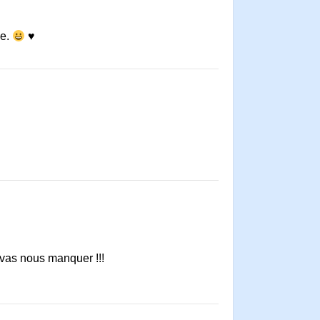
se.
♥
tu vas nous manquer !!!