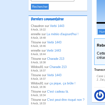
Derniers commentaires
Chaudron sur
Verbi 1443
8 Août, 19:22
Hum
ennelle sur
La météo d'aujourd'hui !
8 Août, 18:48
Titoune sur
Verbi 1443
Reb
8 Août, 18:46
ennelle sur
Verbi 1443
Cett
8 Août, 18:44
créa
Titoune sur
Charade 213
8 Août, 18:38
Wildou91 sur
Charade 213
Transcr
8 Août, 18:37
Titoune sur
Verbi 1443
Case 1
8 Août, 18:37
1: J'a
Wildou91 sur
ça pique, ça brûle !
8 Août, 18:36
Titoune sur
C'est cadeau là.
8 Août, 18:34
Titoune sur
C'est peut-être risqué non ?
8 Août, 18:33