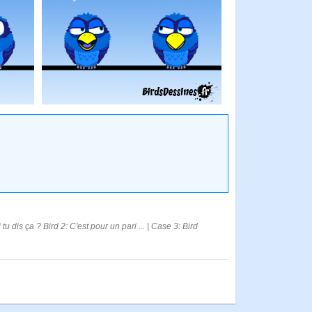
 dis ça ? Bird 2: C'est pour un pari ... | Case 3: Bird