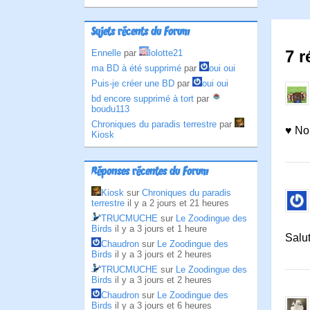
Sujets récents du Forum
7 r
Ennelle
par
lolotte21
ma BD à été supprimé
par
oui oui
Puis-je créer une BD
par
oui oui
bd encore supprimé à tort
par
boudu113
Chroniques du paradis terrestre
par
♥ No
Kiosk
Réponses récentes du Forum
Kiosk
sur
Chroniques du paradis
terrestre
il y a 2 jours et 21 heures
TRUCMUCHE
sur
Le Zoodingue des
Birds
il y a 3 jours et 1 heure
Salu
Chaudron
sur
Le Zoodingue des
Birds
il y a 3 jours et 2 heures
TRUCMUCHE
sur
Le Zoodingue des
Birds
il y a 3 jours et 2 heures
Chaudron
sur
Le Zoodingue des
Birds
il y a 3 jours et 6 heures