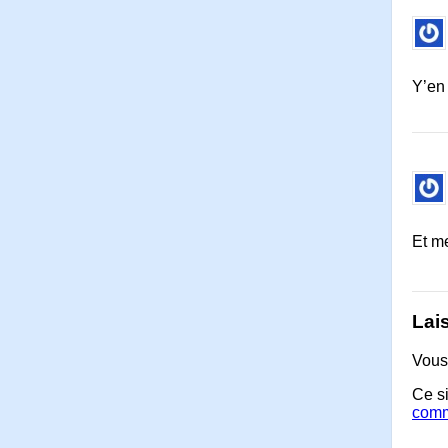
Y’en 
Et me
Lai
Vous
Ce si
comm