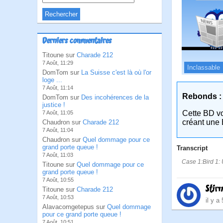
Derniers commentaires
Titoune sur
Charade 212
7 Août, 11:29
Inclassable
DomTom sur
La Suisse c'est là où l'or
loge ...
7 Août, 11:14
Rebonds :
DomTom sur
Des incohérences de la
justice !
Cette BD v
7 Août, 11:05
créant une 
Chaudron sur
Charade 212
7 Août, 11:04
Chaudron sur
Quel dommage pour ce
grand porte queue !
Transcript
7 Août, 11:03
Case 1:Bird 1: U
Titoune sur
Quel dommage pour ce
grand porte queue !
7 Août, 10:55
Stir
Titoune sur
Charade 212
7 Août, 10:53
il y a
Alavacomgetepus sur
Quel dommage
pour ce grand porte queue !
7 Août, 10:51