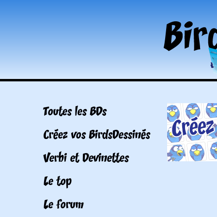
Toutes les BDs
Créez vos BirdsDessinés
Verbi et Devinettes
Le top
Le forum