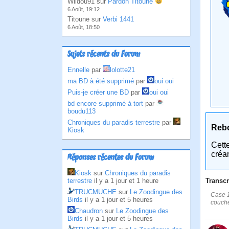
Wildou91 sur
Pardon Titoune
6 Août, 19:12
Titoune sur
Verbi 1441
6 Août, 18:50
Sujets récents du Forum
Ennelle
par
lolotte21
ma BD à été supprimé
par
oui oui
Puis-je créer une BD
par
oui oui
bd encore supprimé à tort
par
boudu113
Chroniques du paradis terrestre
par
Reb
Kiosk
Cett
créa
Réponses récentes du Forum
Kiosk
sur
Chroniques du paradis
terrestre
il y a 1 jour et 1 heure
Transcr
TRUCMUCHE
sur
Le Zoodingue des
Case 1
Birds
il y a 1 jour et 5 heures
couché
Chaudron
sur
Le Zoodingue des
Birds
il y a 1 jour et 5 heures