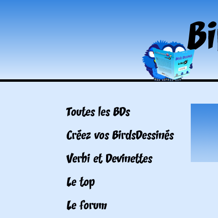
Toutes les BDs
Créez vos BirdsDessinés
Verbi et Devinettes
Le top
Le forum