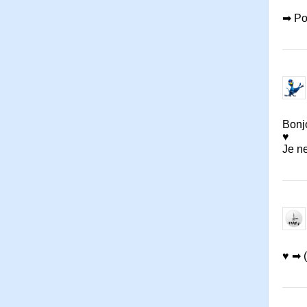
➡ Pou
Bonj
♥
Je n
♥ ➡ (