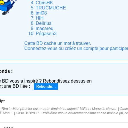
ChrisHK
TRUCMUCHE
jmf08
HlH
Delirius
macareu
Pégase53
Cette BD cache un mot à trouver.
Connectez-vous ou créez un compte pour participer e
onds :
e BD vous a inspiré ? Rebondissez dessus en
nt une BD liée :
Rebondir...
ipt
:Bird 1: Mon premier est un nom féminin et adjectif. VIEILLI Mauvais cheval. | Ca
. Mon ... | Case 3: Bird 1: ... troisième est un enlacement d'une chose flexible (fil,