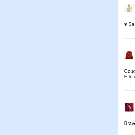
♥ Sal
Couc
Elle 
Brav