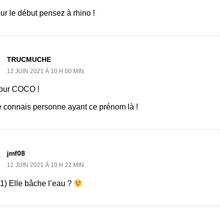
r le début pensez à rhino !
TRUCMUCHE
12 JUIN 2021 À 10 H 00 MIN
our COCO !
e connais personne ayant ce prénom là !
jmf08
12 JUIN 2021 À 10 H 22 MIN
1) Elle bâche l’eau ?