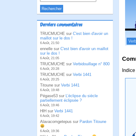
Derniers commentaires
TRUCMUCHE sur
C'est bien d'avoir un
maillot sur le dos !
Verb
6 Août, 21:50
ennelle sur
C'est bien d'avoir un maillot
sur le dos !
Comm
6 Août, 21:05
TRUCMUCHE sur
Verbidouillage n° 800
6 Août, 20:28
Indice
TRUCMUCHE sur
Verbi 1441
6 Août, 20:25
Titoune sur
Verbi 1441
6 Août, 19:48
Pégase53 sur
L’éclipse du siècle
partiellement éclipsée ?
6 Août, 19:46
HlH sur
Verbi 1441
6 Août, 19:42
Alavacomgetepus sur
Pardon Titoune
6 Août, 19:36