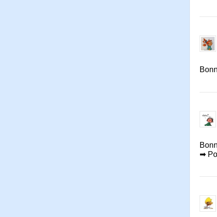
Bonne
Bonn
➡ Po