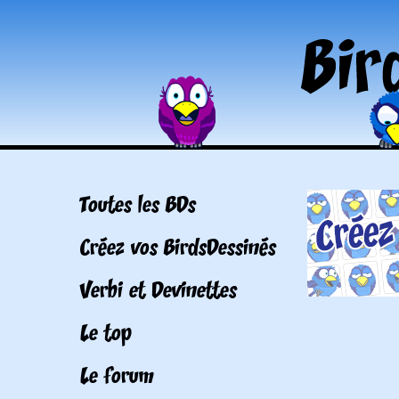
Toutes les BDs
Créez vos BirdsDessinés
Verbi et Devinettes
Le top
Le forum