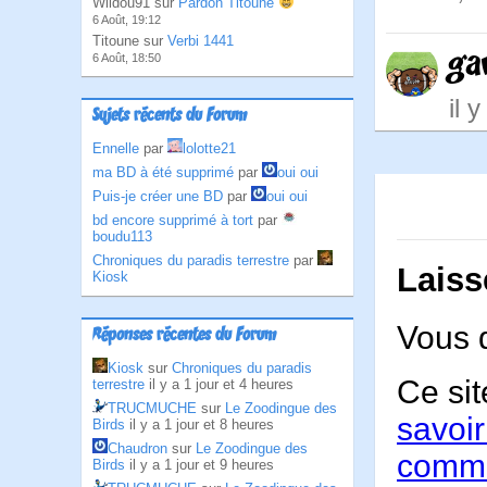
Wildou91 sur
Pardon Titoune
6 Août, 19:12
Titoune sur
Verbi 1441
ga
6 Août, 18:50
il 
Sujets récents du Forum
Ennelle
par
lolotte21
ma BD à été supprimé
par
oui oui
Puis-je créer une BD
par
oui oui
bd encore supprimé à tort
par
boudu113
Chroniques du paradis terrestre
par
Laiss
Kiosk
Vous 
Réponses récentes du Forum
Kiosk
sur
Chroniques du paradis
Ce sit
terrestre
il y a 1 jour et 4 heures
TRUCMUCHE
sur
Le Zoodingue des
savoir
Birds
il y a 1 jour et 8 heures
Chaudron
sur
Le Zoodingue des
comme
Birds
il y a 1 jour et 9 heures