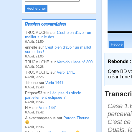
Derniers commentaires
TRUCMUCHE sur
C'est bien d'avoir un
maillot sur le dos !
6 Août, 21:50
People
ennelle sur
C'est bien d'avoir un maillot
sur le dos !
6 Août, 21:05
Rebonds :
TRUCMUCHE sur
Verbidouillage n° 800
6 Août, 20:28
Cette BD v
TRUCMUCHE sur
Verbi 1441
créant une 
6 Août, 20:25
Titoune sur
Verbi 1441
6 Août, 19:48
Transcri
Pégase53 sur
L’éclipse du siècle
partiellement éclipsée ?
6 Août, 19:46
Case 1:B
HlH sur
Verbi 1441
percevai
6 Août, 19:42
Alavacomgetepus sur
Pardon Titoune
C'est ce
6 Août, 19:36
Ouais, l