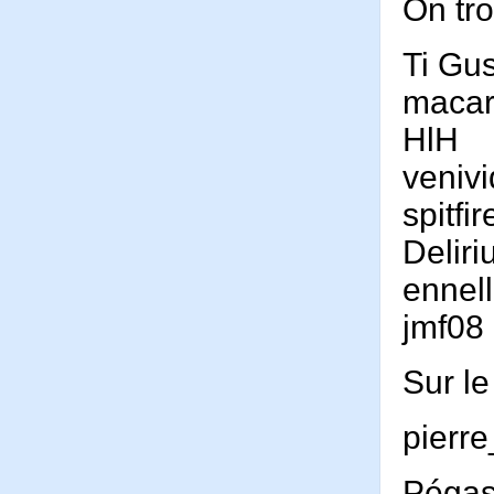
On tro
Ti Gu
maca
HlH
venivi
spitfi
Deliri
ennel
jmf08
Sur le
pierre
Pégas