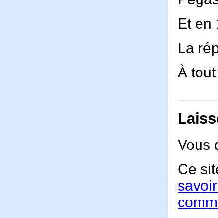
Et en 
La ré
À tout
Laiss
Vous 
Ce sit
savoir
comme