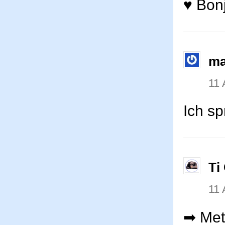
♥ Bon
ma
11
Ich s
Ti
11
➡ Mett