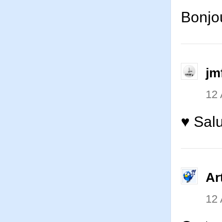
Bonjou
jm
12
♥ Salu
Ar
12