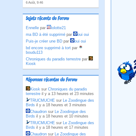
6 Août, 9:46
Sujets récents du Forum
Ennelle
par
lolotte21
ma BD à été supprimé
par
oui oui
Puis-je créer une BD
par
oui oui
bd encore supprimé à tort
par
boudu113
Chroniques du paradis terrestre
par
Kiosk
Réponses récentes du Forum
Kiosk
sur
Chroniques du paradis
terrestre
il y a 13 heures et 23 minutes
TRUCMUCHE
sur
Le Zoodingue des
Birds
il y a 18 heures et 3 minutes
Chaudron
sur
Le Zoodingue des
Birds
il y a 18 heures et 10 minutes
TRUCMUCHE
sur
Le Zoodingue des
Birds
il y a 18 heures et 17 minutes
Chaudron
sur
Le Zoodingue des