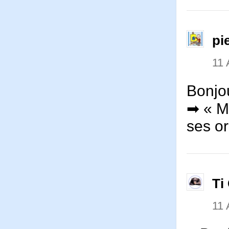
pi
11
Bonjo
➡ « M
ses o
Ti
11