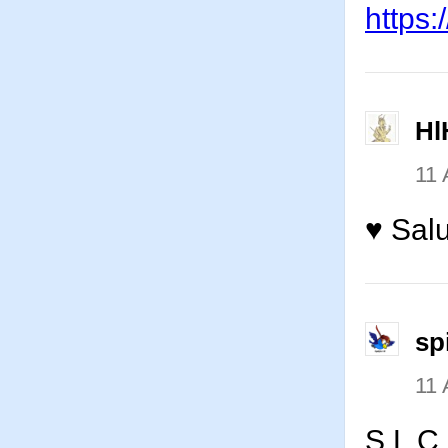
https:
Hl
11
♥ Salu
sp
11
S L C 