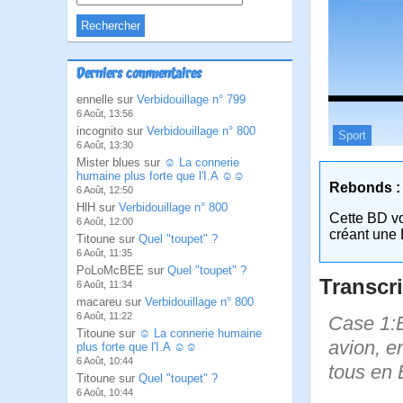
Derniers commentaires
ennelle sur
Verbidouillage n° 799
6 Août, 13:56
incognito sur
Verbidouillage n° 800
Sport
6 Août, 13:30
Mister blues sur
☺ La connerie
humaine plus forte que l'I.A ☺☺
Rebonds :
6 Août, 12:50
HlH sur
Verbidouillage n° 800
Cette BD v
6 Août, 12:00
créant une 
Titoune sur
Quel "toupet" ?
6 Août, 11:35
PoLoMcBEE sur
Quel "toupet" ?
Transcri
6 Août, 11:34
macareu sur
Verbidouillage n° 800
6 Août, 11:22
Case 1:B
Titoune sur
☺ La connerie humaine
avion, e
plus forte que l'I.A ☺☺
6 Août, 10:44
tous en 
Titoune sur
Quel "toupet" ?
6 Août, 10:44