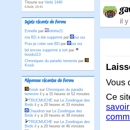
Titoune sur
Verbi 1440
ga
6 Août, 10:41
il 
Sujets récents du Forum
Ennelle
par
lolotte21
ma BD à été supprimé
par
oui oui
Puis-je créer une BD
par
oui oui
bd encore supprimé à tort
par
boudu113
Chroniques du paradis terrestre
par
Laiss
Kiosk
Vous 
Réponses récentes du Forum
Kiosk
sur
Chroniques du paradis
terrestre
il y a 15 heures et 52 minutes
Ce sit
TRUCMUCHE
sur
Le Zoodingue des
savoir
Birds
il y a 20 heures et 33 minutes
Chaudron
sur
Le Zoodingue des
comme
Birds
il y a 20 heures et 39 minutes
TRUCMUCHE
sur
Le Zoodingue des
Birds
il y a 20 heures et 46 minutes