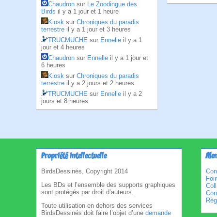
Chaudron
sur
Le Zoodingue des
Birds
il y a 1 jour et 1 heure
Kiosk
sur
Chroniques du paradis
terrestre
il y a 1 jour et 3 heures
TRUCMUCHE
sur
Ennelle
il y a 1
jour et 4 heures
Chaudron
sur
Ennelle
il y a 1 jour et
6 heures
Kiosk
sur
Chroniques du paradis
terrestre
il y a 2 jours et 2 heures
TRUCMUCHE
sur
Ennelle
il y a 2
jours et 8 heures
Propriété intellectuelle
Men
BirdsDessinés, Copyright 2014
Con
Foi
Les BDs et l’ensemble des supports graphiques
Col
sont protégés par droit d’auteurs.
Cond
Règl
Toute utilisation en dehors des services
BirdsDessinés doit faire l’objet d’une
demande