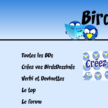
Toutes les BDs
Créez vos BirdsDessinés
Verbi et Devinettes
Le top
Le forum