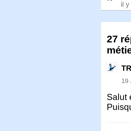
il 
27 ré
métie
T
19 
Salut 
Puisqu