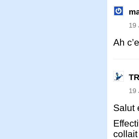
ma
19 
Ah c’e
T
19 
Salut
Effect
collai