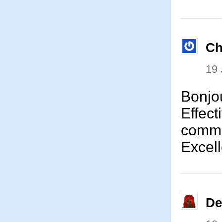
Ch
19 
Bonjou
Effect
comme
Excell
De