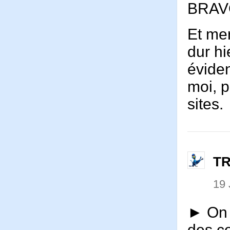
BRAV
Et mer
dur hi
évide
moi, p
sites.
T
19 
► On p
des co