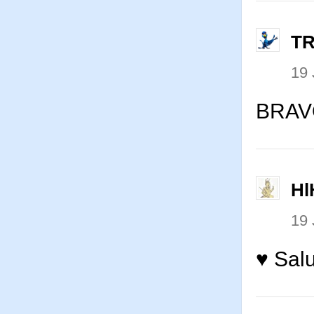
T
19 
BRAVO
Hl
19 
♥ Salu