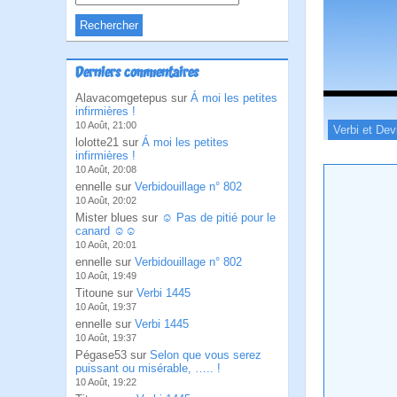
Derniers commentaires
Alavacomgetepus sur
Á moi les petites
infirmières !
10 Août, 21:00
Verbi et Dev
lolotte21 sur
Á moi les petites
infirmières !
10 Août, 20:08
ennelle sur
Verbidouillage n° 802
10 Août, 20:02
Mister blues sur
☺ Pas de pitié pour le
canard ☺☺
10 Août, 20:01
ennelle sur
Verbidouillage n° 802
10 Août, 19:49
Titoune sur
Verbi 1445
10 Août, 19:37
ennelle sur
Verbi 1445
10 Août, 19:37
Pégase53 sur
Selon que vous serez
puissant ou misérable, ….. !
10 Août, 19:22