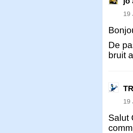
jo 
19 
Bonjou
De pas
bruit
T
19 
Salut
comme