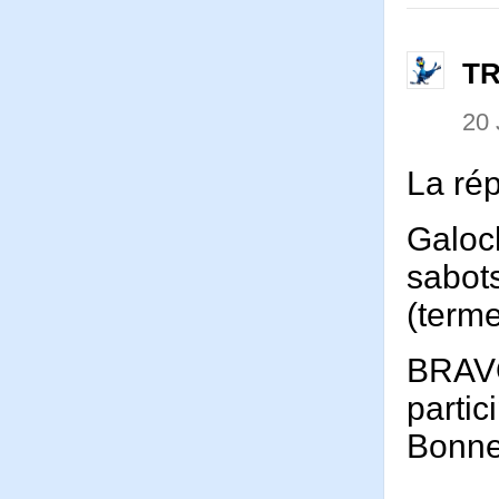
T
20 
La ré
Galoch
sabot
(terme
BRAVO
partic
Bonne 