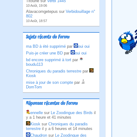
Titoune sur
Verbi 1445
10 Août, 19:06
Alavacomgetepus sur
Verbidouillage n°
802
10 Août, 18:57
Sujets récents du Forum
ma BD à été supprimé
par
oui oui
Puis-je créer une BD
par
oui oui
bd encore supprimé à tort
par
boudu113
Chroniques du paradis terrestre
par
Kiosk
mise à jour de son compte
par
DomTom
Réponses récentes du Forum
ennelle
sur
Le Zoodingue des Birds
il
y a 1 heure et 41 minutes
Kiosk
sur
Chroniques du paradis
terrestre
il y a 6 heures et 14 minutes
Chaudron
sur
Le Zoodingue des