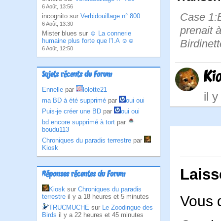
6 Août, 13:56
Case 1:B
incognito sur
Verbidouillage n° 800
6 Août, 13:30
prenait à
Mister blues sur
☺ La connerie
humaine plus forte que l'I.A ☺☺
Birdinett
6 Août, 12:50
Ki
Sujets récents du Forum
Ennelle
par
lolotte21
il 
ma BD à été supprimé
par
oui oui
Puis-je créer une BD
par
oui oui
bd encore supprimé à tort
par
boudu113
Chroniques du paradis terrestre
par
Kiosk
Laiss
Réponses récentes du Forum
Kiosk
sur
Chroniques du paradis
Vous 
terrestre
il y a 18 heures et 5 minutes
TRUCMUCHE
sur
Le Zoodingue des
Birds
il y a 22 heures et 45 minutes