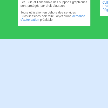
Les BDs et l’ensemble des supports graphiques
Col
sont protégés par droit d’auteurs.
Cond
Règl
Toute utilisation en dehors des services
BirdsDessinés doit faire l’objet d’une
demande
d’autorisation
préalable.