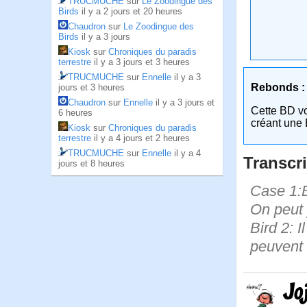
TRUCMUCHE
sur
Le Zoodingue des
Birds
il y a 2 jours et 20 heures
Chaudron
sur
Le Zoodingue des
Birds
il y a 3 jours
Kiosk
sur
Chroniques du paradis
terrestre
il y a 3 jours et 3 heures
TRUCMUCHE
sur
Ennelle
il y a 3
Rebonds :
jours et 3 heures
Chaudron
sur
Ennelle
il y a 3 jours et
Cette BD v
6 heures
créant une 
Kiosk
sur
Chroniques du paradis
terrestre
il y a 4 jours et 2 heures
TRUCMUCHE
sur
Ennelle
il y a 4
Transcri
jours et 8 heures
Case 1:B
On peut 
Bird 2: I
peuvent 
Jo