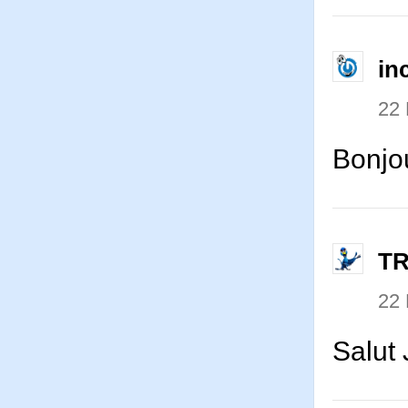
in
22
Bonjou
T
22
Salut 