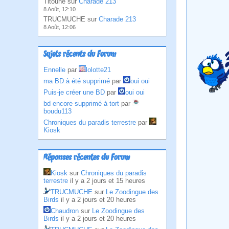
Titoune sur
Charade 213
8 Août, 12:10
TRUCMUCHE sur
Charade 213
8 Août, 12:06
Sujets récents du Forum
Ennelle
par
lolotte21
ma BD à été supprimé
par
oui oui
Puis-je créer une BD
par
oui oui
bd encore supprimé à tort
par
boudu113
Chroniques du paradis terrestre
par
Kiosk
Réponses récentes du Forum
Kiosk
sur
Chroniques du paradis
terrestre
il y a 2 jours et 15 heures
TRUCMUCHE
sur
Le Zoodingue des
Birds
il y a 2 jours et 20 heures
Chaudron
sur
Le Zoodingue des
Birds
il y a 2 jours et 20 heures