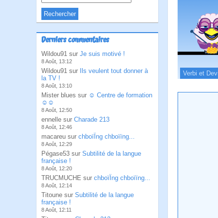
Derniers commentaires
Wildou91 sur
Je suis motivé !
8 Août, 13:12
Wildou91 sur
Ils veulent tout donner à
Verbi et Dev
la TV !
8 Août, 13:10
Mister blues sur
☺ Centre de formation
☺☺
8 Août, 12:50
ennelle sur
Charade 213
8 Août, 12:46
macareu sur
chboïÏng chboïïng...
8 Août, 12:29
Pégase53 sur
Subtilité de la langue
française !
8 Août, 12:20
TRUCMUCHE sur
chboïÏng chboïïng...
8 Août, 12:14
Titoune sur
Subtilité de la langue
française !
8 Août, 12:11