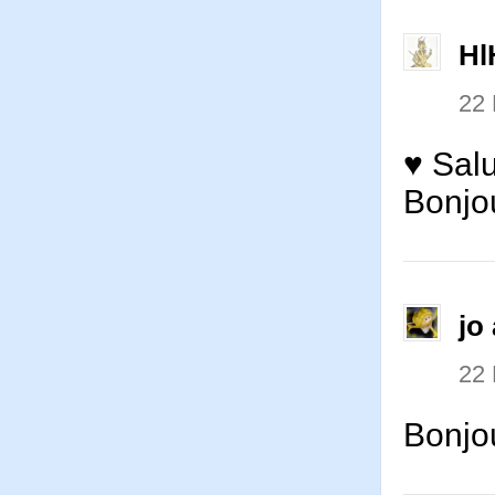
Hl
22
♥ Salu
Bonjou
jo 
22
Bonjou