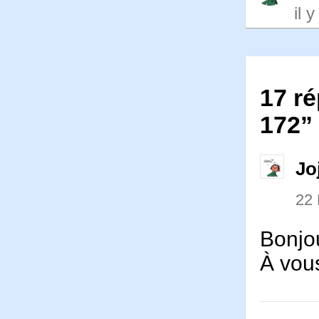
il 
17 ré
172”
Jo
22
Bonjou
À vou