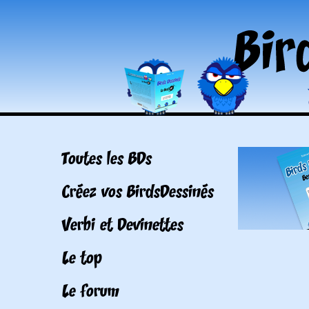
Toutes les BDs
Créez vos BirdsDessinés
Verbi et Devinettes
Le top
Le forum