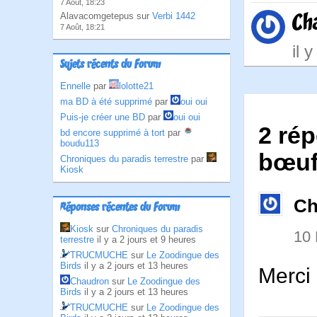
7 Août, 18:23
Ch
Alavacomgetepus sur
Verbi 1442
7 Août, 18:21
il 
Sujets récents du Forum
Ennelle
par
lolotte21
ma BD à été supprimé
par
oui oui
Puis-je créer une BD
par
oui oui
2 rép
bd encore supprimé à tort
par
boudu113
bœuf 
Chroniques du paradis terrestre
par
Kiosk
Ch
Réponses récentes du Forum
Kiosk
sur
Chroniques du paradis
10
terrestre
il y a 2 jours et 9 heures
TRUCMUCHE
sur
Le Zoodingue des
Birds
il y a 2 jours et 13 heures
Merci
Chaudron
sur
Le Zoodingue des
Birds
il y a 2 jours et 13 heures
TRUCMUCHE
sur
Le Zoodingue des