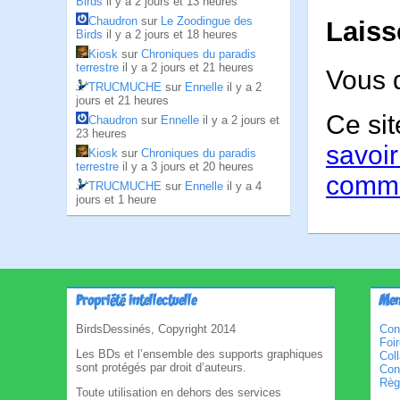
Birds
il y a 2 jours et 13 heures
Chaudron
sur
Le Zoodingue des
Laiss
Birds
il y a 2 jours et 18 heures
Kiosk
sur
Chroniques du paradis
terrestre
il y a 2 jours et 21 heures
Vous 
TRUCMUCHE
sur
Ennelle
il y a 2
jours et 21 heures
Ce sit
Chaudron
sur
Ennelle
il y a 2 jours et
23 heures
savoir
Kiosk
sur
Chroniques du paradis
terrestre
il y a 3 jours et 20 heures
comme
TRUCMUCHE
sur
Ennelle
il y a 4
jours et 1 heure
Propriété intellectuelle
Men
BirdsDessinés, Copyright 2014
Con
Foi
Les BDs et l’ensemble des supports graphiques
Col
sont protégés par droit d’auteurs.
Cond
Règl
Toute utilisation en dehors des services