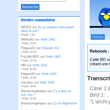
Derniers commentaires
DD2SS sur
Ils se veulent notre phare
dans la nuit !
8 Août, 7:02
Humour
Wildou91 sur
Verbi 1442
7 Août, 22:31
Pégase53 sur
Charade 212
Rebonds :
7 Août, 22:31
PoLoMcBEE sur
Verbi 1442
Cette BD v
7 Août, 21:43
créant une 
HlH sur
Verbi 1442
7 Août, 20:50
Pégase53 sur
Verbi 1442
Transcri
7 Août, 19:35
macareu sur
Verbi 1442
7 Août, 18:41
Case 1:B
Alavacomgetepus sur
Il y a bien un
Bird 1: .
truc non ?
7 Août, 18:25
"L'archi
Alavacomgetepus sur
Ça va dégommer
!