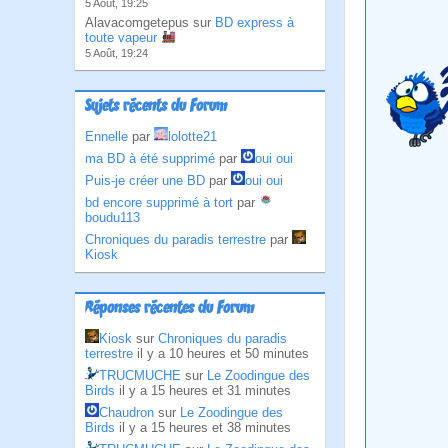
5 Août, 19:25
Alavacomgetepus sur
BD express à
toute vapeur
5 Août, 19:24
Sujets récents du Forum
Ennelle
par
lolotte21
ma BD à été supprimé
par
oui oui
Puis-je créer une BD
par
oui oui
bd encore supprimé à tort
par
boudu113
Chroniques du paradis terrestre
par
Kiosk
Réponses récentes du Forum
Kiosk
sur
Chroniques du paradis
terrestre
il y a 10 heures et 50 minutes
TRUCMUCHE
sur
Le Zoodingue des
Birds
il y a 15 heures et 31 minutes
Chaudron
sur
Le Zoodingue des
Birds
il y a 15 heures et 38 minutes