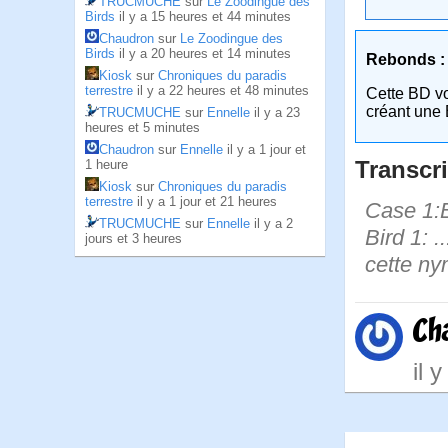
TRUCMUCHE
sur
Le Zoodingue des
Birds
il y a 15 heures et 44 minutes
Chaudron
sur
Le Zoodingue des
Birds
il y a 20 heures et 14 minutes
Rebonds :
Kiosk
sur
Chroniques du paradis
terrestre
il y a 22 heures et 48 minutes
Cette BD v
créant une 
TRUCMUCHE
sur
Ennelle
il y a 23
heures et 5 minutes
Chaudron
sur
Ennelle
il y a 1 jour et
Transcri
1 heure
Kiosk
sur
Chroniques du paradis
terrestre
il y a 1 jour et 21 heures
Case 1:B
TRUCMUCHE
sur
Ennelle
il y a 2
Bird 1: .
jours et 3 heures
cette ny
Ch
il 