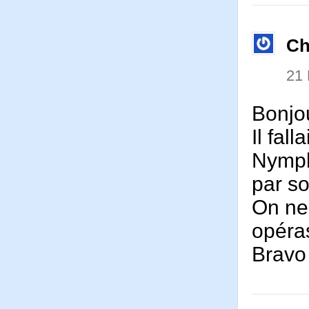
Ch
21
Bonjo
Il fall
Nymphe
par so
On ne
opéras
Bravo