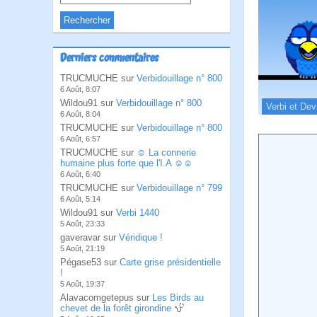
Derniers commentaires
TRUCMUCHE sur
Verbidouillage n° 800
6 Août, 8:07
Wildou91 sur
Verbidouillage n° 800
Verbi et Dev
6 Août, 8:04
TRUCMUCHE sur
Verbidouillage n° 800
6 Août, 6:57
TRUCMUCHE sur
☺ La connerie
humaine plus forte que l'I.A ☺☺
6 Août, 6:40
TRUCMUCHE sur
Verbidouillage n° 799
6 Août, 5:14
Wildou91 sur
Verbi 1440
5 Août, 23:33
gaveravar sur
Véridique !
5 Août, 21:19
Pégase53 sur
Carte grise présidentielle
!
5 Août, 19:37
Alavacomgetepus sur
Les Birds au
chevet de la forêt girondine