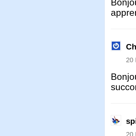
Bonjou
appre
Ch
20
Bonjo
succo
sp
20