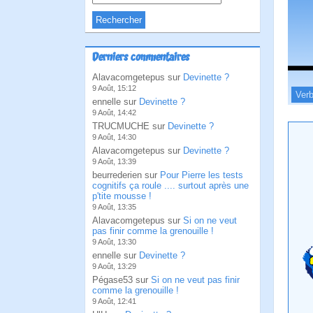
Derniers commentaires
Alavacomgetepus sur
Devinette ?
9 Août, 15:12
Verb
ennelle sur
Devinette ?
9 Août, 14:42
TRUCMUCHE sur
Devinette ?
9 Août, 14:30
Alavacomgetepus sur
Devinette ?
9 Août, 13:39
beurrederien sur
Pour Pierre les tests
cognitifs ça roule .... surtout après une
p'tite mousse !
9 Août, 13:35
Alavacomgetepus sur
Si on ne veut
pas finir comme la grenouille !
9 Août, 13:30
ennelle sur
Devinette ?
9 Août, 13:29
Pégase53 sur
Si on ne veut pas finir
comme la grenouille !
9 Août, 12:41