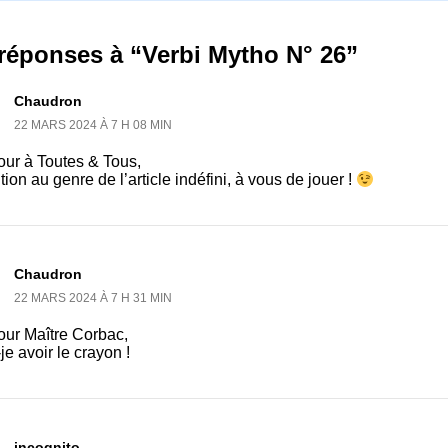
réponses à “Verbi Mytho N° 26”
Chaudron
22 MARS 2024 À 7 H 08 MIN
our à Toutes & Tous,
tion au genre de l’article indéfini, à vous de jouer !
Chaudron
22 MARS 2024 À 7 H 31 MIN
our Maître Corbac,
je avoir le crayon !
incognito