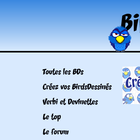
Toutes les BDs
Créez vos BirdsDessinés
Verbi et Devinettes
Le top
Le forum