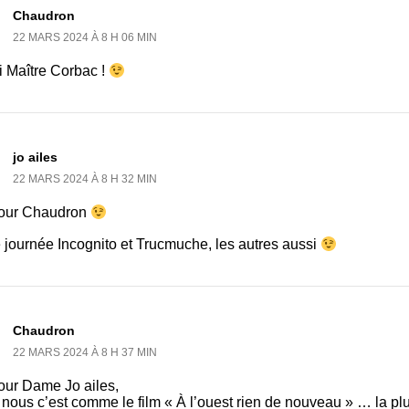
Chaudron
22 MARS 2024 À 8 H 06 MIN
i Maître Corbac !
jo ailes
22 MARS 2024 À 8 H 32 MIN
our Chaudron
 journée Incognito et Trucmuche, les autres aussi
Chaudron
22 MARS 2024 À 8 H 37 MIN
our Dame Jo ailes,
nous c’est comme le film « À l’ouest rien de nouveau » … la plu