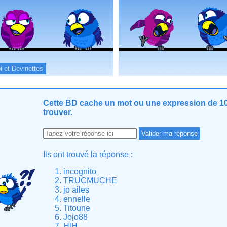
i et Devinettes
Cette BD cache un mot ou une expression de 10 
trouver.
Ils ont trouvé la réponse :
incognito
TRUCMUCHE
jo ailes
ennelle
Titoune
Jojo88
HlH