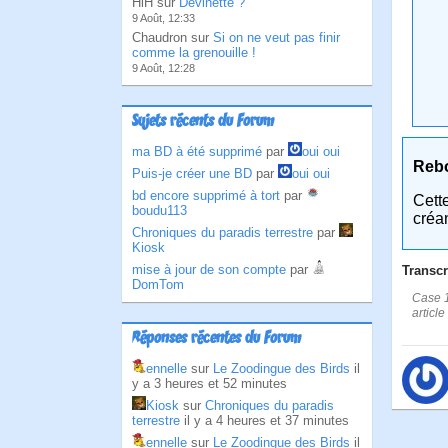
HlH sur
Devinette ?
9 Août, 12:33
Chaudron sur
Si on ne veut pas finir
comme la grenouille !
9 Août, 12:28
Sujets récents du Forum
ma BD à été supprimé
par
oui oui
Reb
Puis-je créer une BD
par
oui oui
bd encore supprimé à tort
par
Cett
boudu113
créa
Chroniques du paradis terrestre
par
Kiosk
mise à jour de son compte
par
Transcr
DomTom
Case 1
articl
Réponses récentes du Forum
ennelle
sur
Le Zoodingue des Birds
il
y a 3 heures et 52 minutes
Kiosk
sur
Chroniques du paradis
terrestre
il y a 4 heures et 37 minutes
ennelle
sur
Le Zoodingue des Birds
il