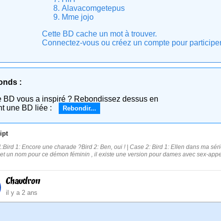
Alavacomgetepus
Mme jojo
Cette BD cache un mot à trouver.
Connectez-vous ou créez un compte pour participer e
onds :
e BD vous a inspiré ? Rebondissez dessus en
nt une BD liée :
Rebondir...
ipt
:Bird 1: Encore une charade ?Bird 2: Ben, oui ! | Case 2: Bird 1: Ellen dans ma série T
e et un nom pour ce démon féminin , il existe une version pour dames avec sex-appe
Chaudron
il y a 2 ans