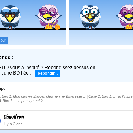
our
onds :
e BD vous a inspiré ? Rebondissez dessus en
nt une BD liée :
Rebondir...
ipt
Bird 1: Mon pauvre Marcel, plus rien ne t'intéresse ... | Case 2: Bird 1: ... j'ai l'impr
 Bird 1: ... tu pars quand ?
Chaudron
il y a 2 ans