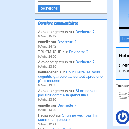
Derniers commentaires
Alavacomgetepus sur
Devinette ?
9 Août, 15:12
Hum
ennelle sur
Devinette ?
9 Août, 14:42
TRUCMUCHE sur
Devinette ?
Reb
9 Août, 14:30
Alavacomgetepus sur
Devinette ?
Cett
9 Août, 13:39
créa
beurrederien sur
Pour Pierre les tests
cognitifs ça roule .... surtout après une
p'tite mousse !
Transcr
9 Août, 13:35
Alavacomgetepus sur
Si on ne veut
Case 1:
pas finir comme la grenouille !
Case 3:
9 Août, 13:30
ennelle sur
Devinette ?
9 Août, 13:29
Pégase53 sur
Si on ne veut pas finir
comme la grenouille !
9 Août, 12:41