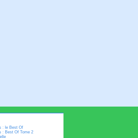
 : le Best Of
s : Best Of Tome 2
elle