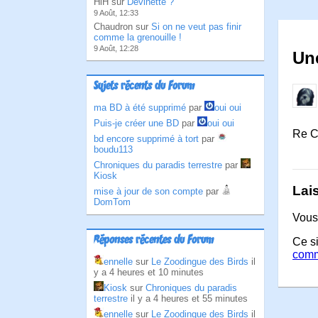
HlH sur
Devinette ?
9 Août, 12:33
Chaudron sur
Si on ne veut pas finir
comme la grenouille !
9 Août, 12:28
Une
Sujets récents du Forum
ma BD à été supprimé
par
oui oui
Puis-je créer une BD
par
oui oui
Re C
bd encore supprimé à tort
par
boudu113
Chroniques du paradis terrestre
par
Kiosk
Lai
mise à jour de son compte
par
DomTom
Vous
Réponses récentes du Forum
Ce si
comm
ennelle
sur
Le Zoodingue des Birds
il
y a 4 heures et 10 minutes
Kiosk
sur
Chroniques du paradis
terrestre
il y a 4 heures et 55 minutes
ennelle
sur
Le Zoodingue des Birds
il