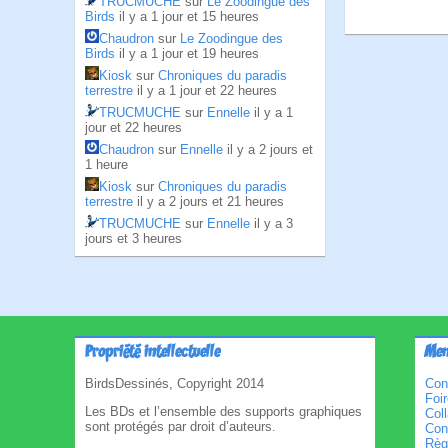
TRUCMUCHE
sur
Le Zoodingue des
Birds
il y a 1 jour et 15 heures
Chaudron
sur
Le Zoodingue des
Birds
il y a 1 jour et 19 heures
Kiosk
sur
Chroniques du paradis
terrestre
il y a 1 jour et 22 heures
TRUCMUCHE
sur
Ennelle
il y a 1
jour et 22 heures
Chaudron
sur
Ennelle
il y a 2 jours et
1 heure
Kiosk
sur
Chroniques du paradis
terrestre
il y a 2 jours et 21 heures
TRUCMUCHE
sur
Ennelle
il y a 3
jours et 3 heures
Propriété intellectuelle
Men
BirdsDessinés, Copyright 2014
Con
Foi
Les BDs et l’ensemble des supports graphiques
Col
sont protégés par droit d’auteurs.
Cond
Règl