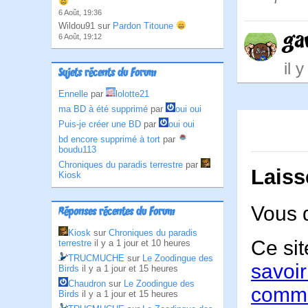
6 Août, 19:36
Wildou91 sur
Pardon Titoune
ga
6 Août, 19:12
il 
Sujets récents du Forum
Ennelle
par
lolotte21
ma BD à été supprimé
par
oui oui
Puis-je créer une BD
par
oui oui
bd encore supprimé à tort
par
boudu113
Chroniques du paradis terrestre
par
Laiss
Kiosk
Vous 
Réponses récentes du Forum
Kiosk
sur
Chroniques du paradis
Ce sit
terrestre
il y a 1 jour et 10 heures
TRUCMUCHE
sur
Le Zoodingue des
savoir
Birds
il y a 1 jour et 15 heures
Chaudron
sur
Le Zoodingue des
comme
Birds
il y a 1 jour et 15 heures