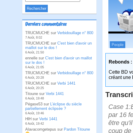
Derniers commentaires
TRUCMUCHE sur
Verbidouillage n° 800
7 Août, 8:02
TRUCMUCHE sur
C'est bien d'avoir un
People
maillot sur le dos !
6 Août, 21:50
ennelle sur
C'est bien d'avoir un maillot
Rebonds :
sur le dos !
6 Août, 21:05
Cette BD v
TRUCMUCHE sur
Verbidouillage n° 800
créant une 
6 Août, 20:28
TRUCMUCHE sur
Verbi 1441
6 Août, 20:25
Transcri
Titoune sur
Verbi 1441
6 Août, 19:48
Pégase53 sur
L’éclipse du siècle
Case 1:B
partiellement éclipsée ?
par 16 f
6 Août, 19:46
HlH sur
Verbi 1441
être qu'i
6 Août, 19:42
coup de 
Alavacomgetepus sur
Pardon Titoune