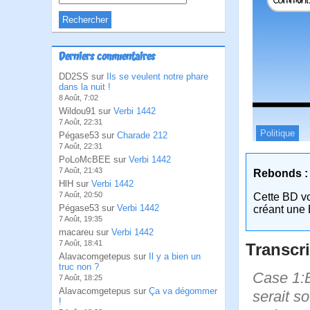
Derniers commentaires
DD2SS sur
Ils se veulent notre phare
dans la nuit !
8 Août, 7:02
Wildou91 sur
Verbi 1442
7 Août, 22:31
Politique
Pégase53 sur
Charade 212
7 Août, 22:31
PoLoMcBEE sur
Verbi 1442
7 Août, 21:43
Rebonds :
HlH sur
Verbi 1442
7 Août, 20:50
Cette BD v
Pégase53 sur
Verbi 1442
créant une 
7 Août, 19:35
macareu sur
Verbi 1442
7 Août, 18:41
Transcri
Alavacomgetepus sur
Il y a bien un
truc non ?
Case 1:B
7 Août, 18:25
Alavacomgetepus sur
Ça va dégommer
serait s
!