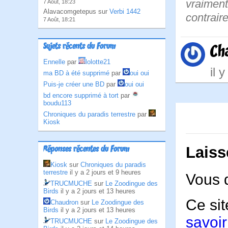
vraiment
7 Août, 18:23
Alavacomgetepus sur
Verbi 1442
contrair
7 Août, 18:21
Sujets récents du Forum
Ch
Ennelle
par
lolotte21
il 
ma BD à été supprimé
par
oui oui
Puis-je créer une BD
par
oui oui
bd encore supprimé à tort
par
boudu113
Chroniques du paradis terrestre
par
Kiosk
Laiss
Réponses récentes du Forum
Kiosk
sur
Chroniques du paradis
terrestre
il y a 2 jours et 9 heures
Vous 
TRUCMUCHE
sur
Le Zoodingue des
Birds
il y a 2 jours et 13 heures
Ce sit
Chaudron
sur
Le Zoodingue des
Birds
il y a 2 jours et 13 heures
savoir
TRUCMUCHE
sur
Le Zoodingue des