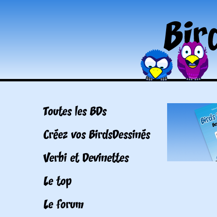
Toutes les BDs
Créez vos BirdsDessinés
Verbi et Devinettes
Le top
Le forum