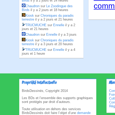
Birds
il y a 2 jours et 14 heures
comme
Chaudron
sur
Le Zoodingue des
Birds
il y a 2 jours et 18 heures
Kiosk
sur
Chroniques du paradis
terrestre
il y a 2 jours et 21 heures
TRUCMUCHE
sur
Ennelle
il y a 2
jours et 21 heures
Chaudron
sur
Ennelle
il y a 3 jours
Kiosk
sur
Chroniques du paradis
terrestre
il y a 3 jours et 20 heures
TRUCMUCHE
sur
Ennelle
il y a 4
jours et 1 heure
Propriété intellectuelle
Men
BirdsDessinés, Copyright 2014
Con
Foi
Les BDs et l’ensemble des supports graphiques
Col
sont protégés par droit d’auteurs.
Cond
Règl
Toute utilisation en dehors des services
BirdsDessinés doit faire l’objet d’une
demande