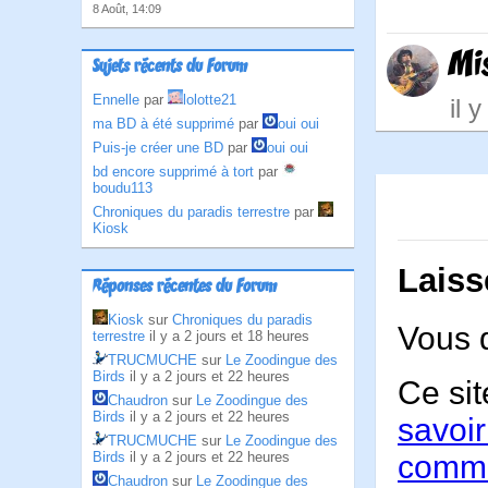
8 Août, 14:09
Mi
Sujets récents du Forum
Ennelle
par
lolotte21
il 
ma BD à été supprimé
par
oui oui
Puis-je créer une BD
par
oui oui
bd encore supprimé à tort
par
boudu113
Chroniques du paradis terrestre
par
Kiosk
Laiss
Réponses récentes du Forum
Kiosk
sur
Chroniques du paradis
Vous 
terrestre
il y a 2 jours et 18 heures
TRUCMUCHE
sur
Le Zoodingue des
Birds
il y a 2 jours et 22 heures
Ce sit
Chaudron
sur
Le Zoodingue des
Birds
il y a 2 jours et 22 heures
savoir
TRUCMUCHE
sur
Le Zoodingue des
Birds
il y a 2 jours et 22 heures
comme
Chaudron
sur
Le Zoodingue des