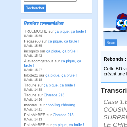
Derniers commentaires
TRUCMUCHE sur
ça pique, ça brûle !
8 Août, 15:59
Pégase53 sur
ça pique, ça brûle !
Sexe
8 Août, 15:55
incognito sur
ça pique, ça brûle !
8 Août, 15:42
Rebonds :
Alavacomgetepus sur
ça pique, ça
brûle !
Cette BD v
8 Août, 15:27
créant une 
lolotte21 sur
ça pique, ça brûle !
8 Août, 15:18
Titoune sur
ça pique, ça brûle !
Transcri
8 Août, 14:38
Titoune sur
Charade 213
8 Août, 14:36
Case 1:
macareu sur
chboïÏng chboïïng...
COUSINE
8 Août, 14:21
PoLoMcBEE sur
Charade 213
SURPRE
8 Août, 14:13
LE CHIEN
PoLoMcBEE sur
ça pique, ça brûle !