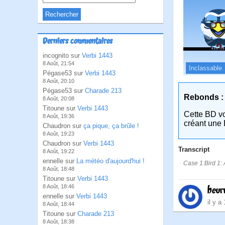
Derniers commentaires
incognito sur
Verbi 1443
8 Août, 21:54
Inclassable
Pégase53 sur
Verbi 1443
8 Août, 20:10
Pégase53 sur
Charade 213
Rebonds :
8 Août, 20:08
Titoune sur
Verbi 1443
Cette BD v
8 Août, 19:36
créant une 
Chaudron sur
ça pique, ça brûle !
8 Août, 19:23
Chaudron sur
Verbi 1443
Transcript
8 Août, 19:22
ennelle sur
La météo d'aujourd'hui !
Case 1:Bird 1: 
8 Août, 18:48
Titoune sur
Verbi 1443
8 Août, 18:46
beur
ennelle sur
Verbi 1443
il y a
8 Août, 18:44
Titoune sur
Charade 213
8 Août, 18:38