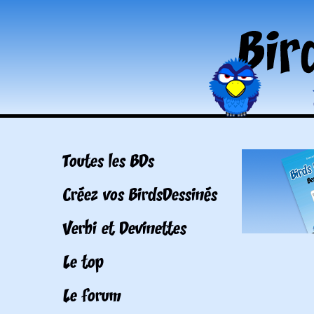
Toutes les BDs
Créez vos BirdsDessinés
Verbi et Devinettes
Le top
Le forum