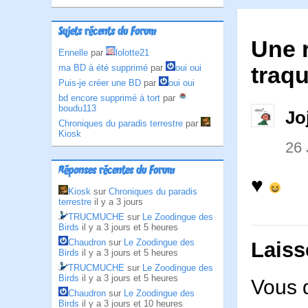
Sujets récents du Forum
Une 
Ennelle
par
lolotte21
traqu
ma BD à été supprimé
par
oui oui
Puis-je créer une BD
par
oui oui
bd encore supprimé à tort
par
boudu113
Jo
Chroniques du paradis terrestre
par
Kiosk
26 
Réponses récentes du Forum
♥
Kiosk
sur
Chroniques du paradis
terrestre
il y a 3 jours
TRUCMUCHE
sur
Le Zoodingue des
Birds
il y a 3 jours et 5 heures
Chaudron
sur
Le Zoodingue des
Laiss
Birds
il y a 3 jours et 5 heures
TRUCMUCHE
sur
Le Zoodingue des
Birds
il y a 3 jours et 5 heures
Vous 
Chaudron
sur
Le Zoodingue des
Birds
il y a 3 jours et 10 heures