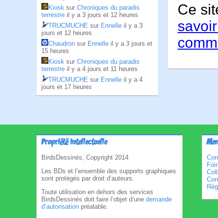
Ce sit
Kiosk
sur
Chroniques du paradis
terrestre
il y a 3 jours et 12 heures
savoir
TRUCMUCHE
sur
Ennelle
il y a 3
jours et 12 heures
comme
Chaudron
sur
Ennelle
il y a 3 jours et
15 heures
Kiosk
sur
Chroniques du paradis
terrestre
il y a 4 jours et 11 heures
TRUCMUCHE
sur
Ennelle
il y a 4
jours et 17 heures
Propriété intellectuelle
Men
BirdsDessinés, Copyright 2014
Con
Foi
Les BDs et l’ensemble des supports graphiques
Col
sont protégés par droit d’auteurs.
Cond
Règl
Toute utilisation en dehors des services
BirdsDessinés doit faire l’objet d’une
demande
d’autorisation
préalable.