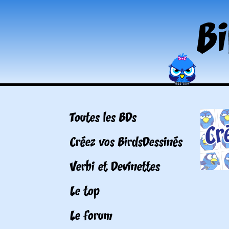
Toutes les BDs
Créez vos BirdsDessinés
Verbi et Devinettes
Le top
Le forum