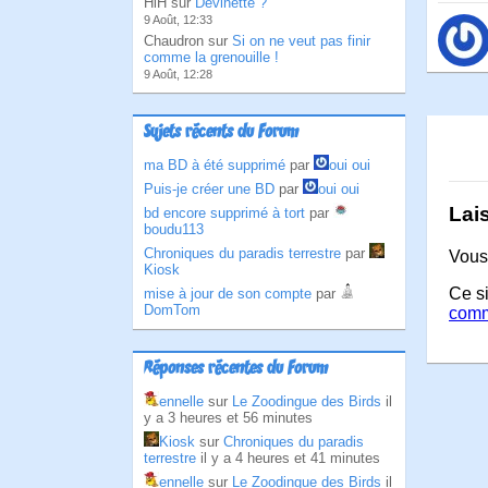
HlH sur
Devinette ?
9 Août, 12:33
Chaudron sur
Si on ne veut pas finir
comme la grenouille !
9 Août, 12:28
Sujets récents du Forum
ma BD à été supprimé
par
oui oui
Puis-je créer une BD
par
oui oui
Lai
bd encore supprimé à tort
par
boudu113
Chroniques du paradis terrestre
par
Vous
Kiosk
Ce si
mise à jour de son compte
par
DomTom
comm
Réponses récentes du Forum
ennelle
sur
Le Zoodingue des Birds
il
y a 3 heures et 56 minutes
Kiosk
sur
Chroniques du paradis
terrestre
il y a 4 heures et 41 minutes
ennelle
sur
Le Zoodingue des Birds
il