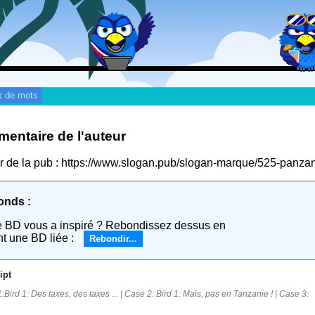
x de mots
entaire de l'auteur
air de la pub : https://www.slogan.pub/slogan-marque/525-panz
onds :
e BD vous a inspiré ? Rebondissez dessus en
nt une BD liée :
Rebondir...
ipt
:Bird 1: Des taxes, des taxes ... | Case 2: Bird 1: Mais, pas en Tanzanie ! | Case 3: