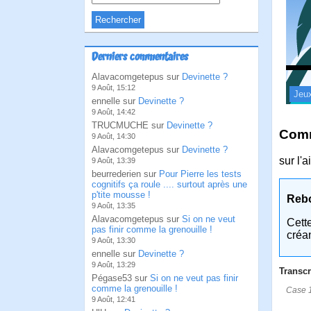
Derniers commentaires
Alavacomgetepus sur
Devinette ?
9 Août, 15:12
Jeu
ennelle sur
Devinette ?
9 Août, 14:42
TRUCMUCHE sur
Devinette ?
Comm
9 Août, 14:30
Alavacomgetepus sur
Devinette ?
sur l'
9 Août, 13:39
beurrederien sur
Pour Pierre les tests
cognitifs ça roule .... surtout après une
p'tite mousse !
Reb
9 Août, 13:35
Alavacomgetepus sur
Si on ne veut
Cett
pas finir comme la grenouille !
créa
9 Août, 13:30
ennelle sur
Devinette ?
9 Août, 13:29
Transcr
Pégase53 sur
Si on ne veut pas finir
comme la grenouille !
Case 1
9 Août, 12:41