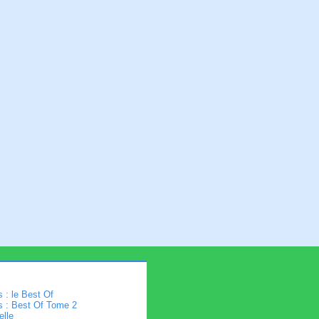
 : le Best Of
s : Best Of Tome 2
elle