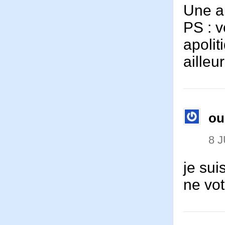
Une a
PS : 
apolit
ailleu
ou
8 J
je sui
ne vot