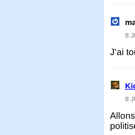
ma
8 J
J’ai t
Ki
8 J
Allons
politi