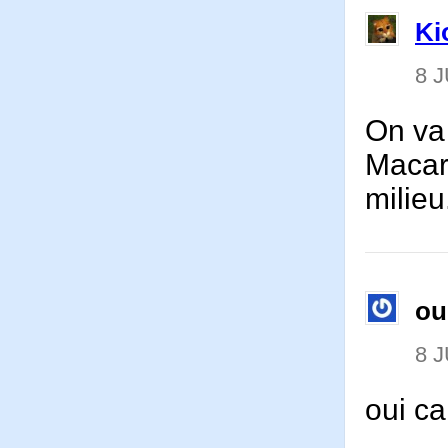
Ki
8 J
On va 
Macare
milieu
ou
8 J
oui c