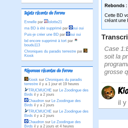
Rebonds :
Sujets récents du Forum
Cette BD v
créant une 
Ennelle
par
lolotte21
ma BD à été supprimé
par
oui oui
Puis-je créer une BD
par
oui oui
Transcri
bd encore supprimé à tort
par
boudu113
Case 1:B
Chroniques du paradis terrestre
par
soit la 
Kiosk
programm
Réponses récentes du Forum
grosse qu
Kiosk
sur
Chroniques du paradis
terrestre
il y a 1 jour et 19 heures
Ki
TRUCMUCHE
sur
Le Zoodingue des
Birds
il y a 2 jours
Chaudron
sur
Le Zoodingue des
il 
Birds
il y a 2 jours
TRUCMUCHE
sur
Le Zoodingue des
Birds
il y a 2 jours
Chaudron
sur
Le Zoodingue des
Birds
il y a 2 jours et 4 heures