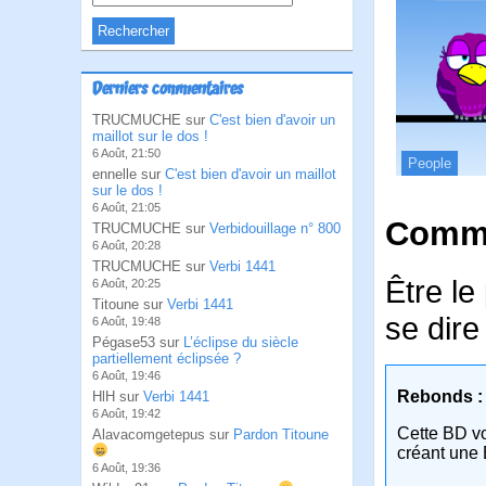
Derniers commentaires
TRUCMUCHE sur
C'est bien d'avoir un
maillot sur le dos !
6 Août, 21:50
People
ennelle sur
C'est bien d'avoir un maillot
sur le dos !
6 Août, 21:05
Comme
TRUCMUCHE sur
Verbidouillage n° 800
6 Août, 20:28
TRUCMUCHE sur
Verbi 1441
Être le
6 Août, 20:25
Titoune sur
Verbi 1441
se dire
6 Août, 19:48
Pégase53 sur
L’éclipse du siècle
partiellement éclipsée ?
6 Août, 19:46
Rebonds :
HlH sur
Verbi 1441
6 Août, 19:42
Cette BD v
Alavacomgetepus sur
Pardon Titoune
créant une 
6 Août, 19:36