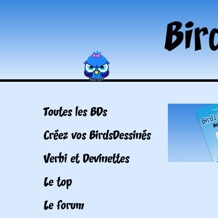
Toutes les BDs
Créez vos BirdsDessinés
Verbi et Devinettes
Le top
Le forum