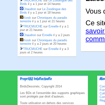
TRUCMUCHE
sur
Le Zoodingue des
Birds
il y a 1 jour et 14 heures
Vous 
Chaudron
sur
Le Zoodingue des
Birds
il y a 1 jour et 18 heures
Kiosk
sur
Chroniques du paradis
Ce sit
terrestre
il y a 1 jour et 21 heures
TRUCMUCHE
sur
Ennelle
il y a 1
savoir
jour et 21 heures
Chaudron
sur
Ennelle
il y a 2 jours
comme
Kiosk
sur
Chroniques du paradis
terrestre
il y a 2 jours et 20 heures
TRUCMUCHE
sur
Ennelle
il y a 3
jours et 2 heures
Propriété intellectuelle
Men
BirdsDessinés, Copyright 2014
Con
Foi
Les BDs et l’ensemble des supports graphiques
Col
sont protégés par droit d’auteurs.
Cond
Règl
Toute utilisation en dehors des services