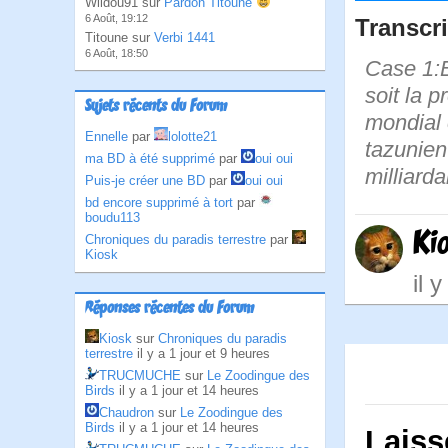
Wildou91 sur
Pardon Titoune
6 Août, 19:12
Transcri
Titoune sur
Verbi 1441
6 Août, 18:50
Case 1:B
soit la 
Sujets récents du Forum
mondial 
Ennelle
par
lolotte21
tazunien
ma BD à été supprimé
par
oui oui
milliarda
Puis-je créer une BD
par
oui oui
bd encore supprimé à tort
par
boudu113
Ki
Chroniques du paradis terrestre
par
Kiosk
il 
Réponses récentes du Forum
Kiosk
sur
Chroniques du paradis
terrestre
il y a 1 jour et 9 heures
TRUCMUCHE
sur
Le Zoodingue des
Birds
il y a 1 jour et 14 heures
Chaudron
sur
Le Zoodingue des
Birds
il y a 1 jour et 14 heures
Laiss