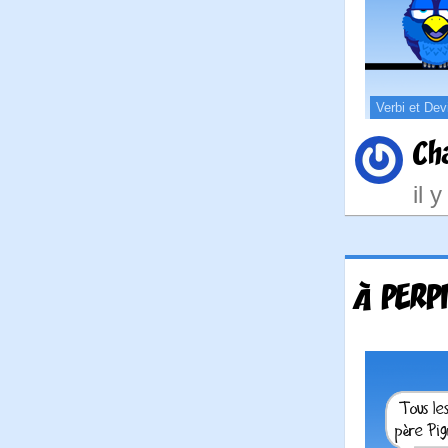
Verbi et Dev
Ch
il 
À PERP