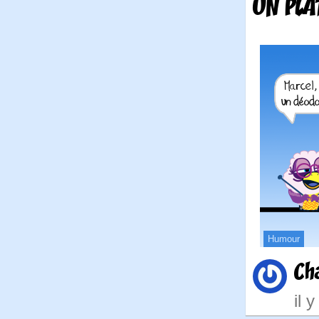
UN PLA
Humour
Ch
il 