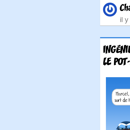
Ch
il 
INGÉNI
LE POT