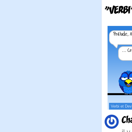
"VERBI
Verbi et Dev
Ch
il 