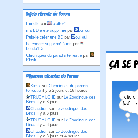
Sujets récents du Forum
Ennelle
par
lolotte21
ma BD à été supprimé
par
oui oui
Puis-je créer une BD
par
oui oui
bd encore supprimé à tort
par
boudu113
Chroniques du paradis terrestre
par
Kiosk
ÇA SE 
Réponses récentes du Forum
Kiosk
sur
Chroniques du paradis
terrestre
il y a 2 jours et 19 heures
TRUCMUCHE
sur
Le Zoodingue des
Birds
il y a 3 jours
Chaudron
sur
Le Zoodingue des
Birds
il y a 3 jours
TRUCMUCHE
sur
Le Zoodingue des
Birds
il y a 3 jours
Chaudron
sur
Le Zoodingue des
Birds
il y a 3 jours et 4 heures