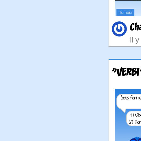
Humour
Ch
il 
"VERBI