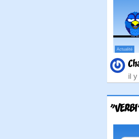
Actualité
Ch
il 
"VERBI