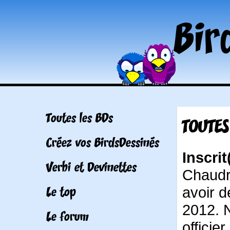
Toutes les BDs
TOUTES
Créez vos BirdsDessinés
Inscri
Verbi et Devinettes
Chaudr
avoir de
Le top
2012. N
Le forum
officie