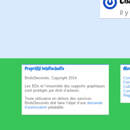
Ch
il 
Pagina
des
publica
Propriété intellectuelle
Men
BirdsDessinés, Copyright 2014
Con
Foi
Les BDs et l’ensemble des supports graphiques
Col
sont protégés par droit d’auteurs.
Cond
Règl
Toute utilisation en dehors des services
BirdsDessinés doit faire l’objet d’une
demande
d’autorisation
préalable.