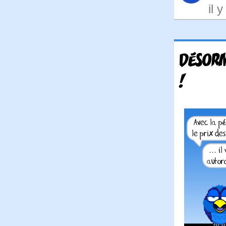
il 
DÉSORM
!