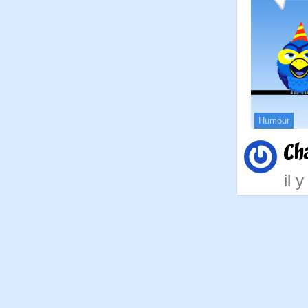
Humour
Ch
il 