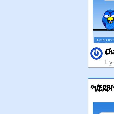
Humour noir
Ch
il 
"VERBI