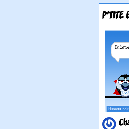
P'TITE
Humour noir
Ch