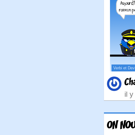
Verbi et Dev
Ch
il 
ON NOU