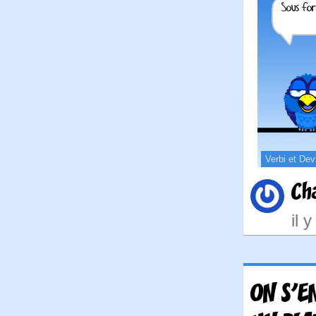
Verbi et Dev
Ch
il 
ON S'E