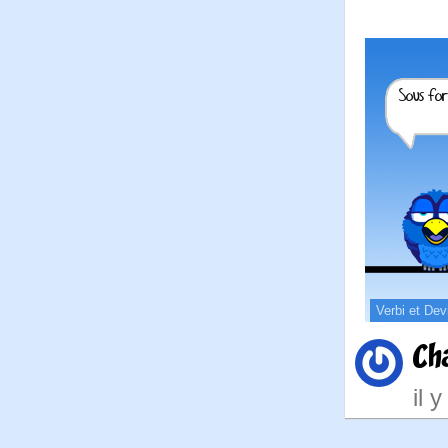
Verbi et Dev
Ch
il 