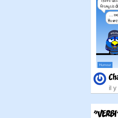
Humour
Ch
il 
"VERBI