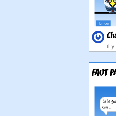
Humour
Ch
il 
FAUT P