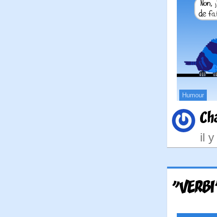
Humour
Ch
il 
"VERBI