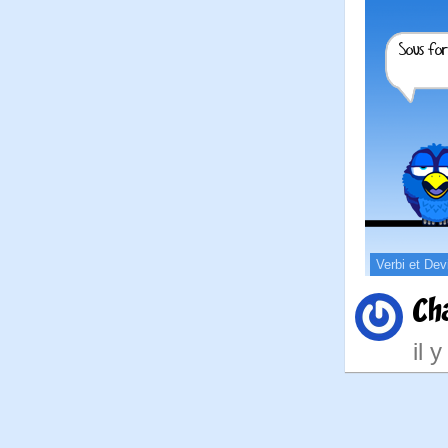
Verbi et Dev
Ch
il 