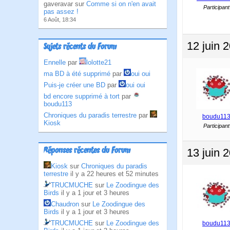
gaveravar sur
Comme si on n'en avait
Participant
pas assez !
6 Août, 18:34
12 juin 
Sujets récents du Forum
Ennelle
par
lolotte21
ma BD à été supprimé
par
oui oui
Puis-je créer une BD
par
oui oui
bd encore supprimé à tort
par
boudu113
Chroniques du paradis terrestre
par
boudu11
Kiosk
Participant
Réponses récentes du Forum
13 juin 
Kiosk
sur
Chroniques du paradis
terrestre
il y a 22 heures et 52 minutes
TRUCMUCHE
sur
Le Zoodingue des
Birds
il y a 1 jour et 3 heures
Chaudron
sur
Le Zoodingue des
Birds
il y a 1 jour et 3 heures
TRUCMUCHE
sur
Le Zoodingue des
boudu11