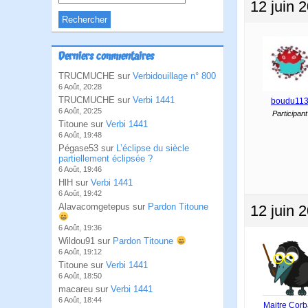
12 juin 
Derniers commentaires
TRUCMUCHE sur
Verbidouillage n° 800
6 Août, 20:28
TRUCMUCHE sur
Verbi 1441
boudu11
6 Août, 20:25
Participant
Titoune sur
Verbi 1441
6 Août, 19:48
Pégase53 sur
L’éclipse du siècle
partiellement éclipsée ?
6 Août, 19:46
HlH sur
Verbi 1441
6 Août, 19:42
Alavacomgetepus sur
Pardon Titoune
12 juin 
6 Août, 19:36
Wildou91 sur
Pardon Titoune
6 Août, 19:12
Titoune sur
Verbi 1441
6 Août, 18:50
macareu sur
Verbi 1441
6 Août, 18:44
Maitre Cor