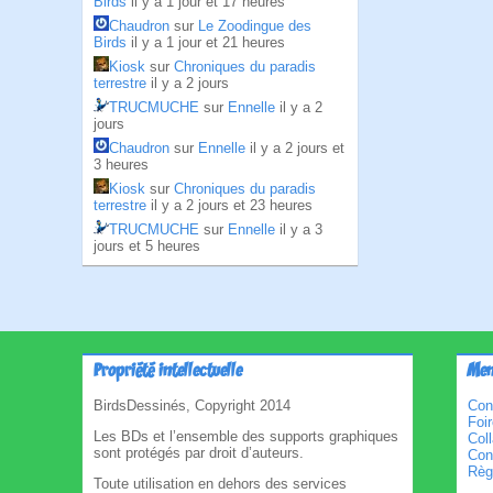
Birds
il y a 1 jour et 17 heures
Chaudron
sur
Le Zoodingue des
Birds
il y a 1 jour et 21 heures
Kiosk
sur
Chroniques du paradis
terrestre
il y a 2 jours
TRUCMUCHE
sur
Ennelle
il y a 2
jours
Chaudron
sur
Ennelle
il y a 2 jours et
3 heures
Kiosk
sur
Chroniques du paradis
terrestre
il y a 2 jours et 23 heures
TRUCMUCHE
sur
Ennelle
il y a 3
jours et 5 heures
Propriété intellectuelle
Men
BirdsDessinés, Copyright 2014
Con
Foi
Les BDs et l’ensemble des supports graphiques
Col
sont protégés par droit d’auteurs.
Cond
Règl
Toute utilisation en dehors des services