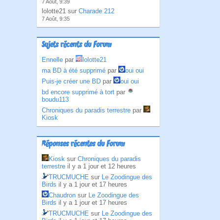
7 Août, 9:39
lolotte21 sur
Charade 212
7 Août, 9:35
Sujets récents du Forum
Ennelle
par
lolotte21
ma BD à été supprimé
par
oui oui
Puis-je créer une BD
par
oui oui
bd encore supprimé à tort
par
boudu113
Chroniques du paradis terrestre
par
Kiosk
Réponses récentes du Forum
Kiosk
sur
Chroniques du paradis
terrestre
il y a 1 jour et 12 heures
TRUCMUCHE
sur
Le Zoodingue des
Birds
il y a 1 jour et 17 heures
Chaudron
sur
Le Zoodingue des
Birds
il y a 1 jour et 17 heures
TRUCMUCHE
sur
Le Zoodingue des