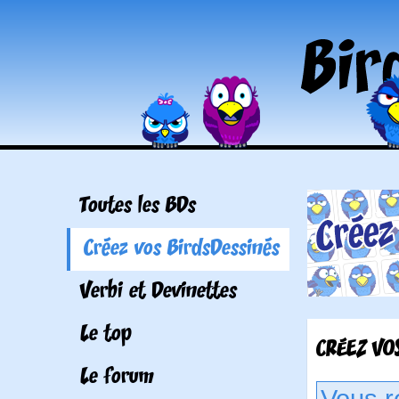
Toutes les BDs
Créez vos BirdsDessinés
Verbi et Devinettes
Le top
CRÉEZ VOS
Le forum
Vous r