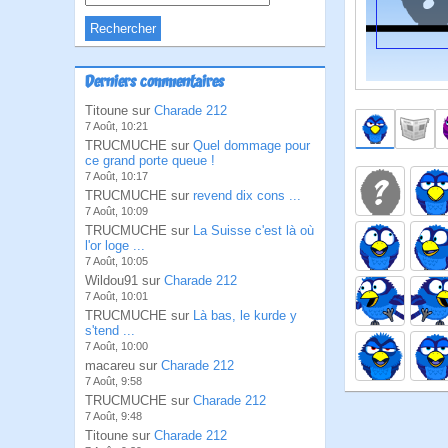
Derniers commentaires
Titoune sur
Charade 212
7 Août, 10:21
TRUCMUCHE sur
Quel dommage pour
ce grand porte queue !
7 Août, 10:17
TRUCMUCHE sur
revend dix cons ...
7 Août, 10:09
TRUCMUCHE sur
La Suisse c'est là où
l'or loge ...
7 Août, 10:05
Wildou91 sur
Charade 212
7 Août, 10:01
TRUCMUCHE sur
Là bas, le kurde y
s'tend ...
7 Août, 10:00
macareu sur
Charade 212
7 Août, 9:58
TRUCMUCHE sur
Charade 212
7 Août, 9:48
Titoune sur
Charade 212