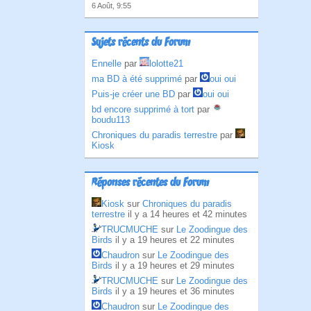
6 Août, 9:55
Sujets récents du Forum
Ennelle
par
lolotte21
ma BD à été supprimé
par
oui oui
Puis-je créer une BD
par
oui oui
bd encore supprimé à tort
par
boudu113
Chroniques du paradis terrestre
par
Kiosk
Réponses récentes du Forum
Kiosk
sur
Chroniques du paradis
terrestre
il y a 14 heures et 42 minutes
TRUCMUCHE
sur
Le Zoodingue des
Birds
il y a 19 heures et 22 minutes
Chaudron
sur
Le Zoodingue des
Birds
il y a 19 heures et 29 minutes
TRUCMUCHE
sur
Le Zoodingue des
Birds
il y a 19 heures et 36 minutes
Chaudron
sur
Le Zoodingue des