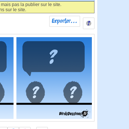
ais pas la publier sur le site.
s sur le site.
Exporter...