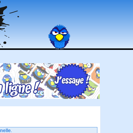
nelle
.