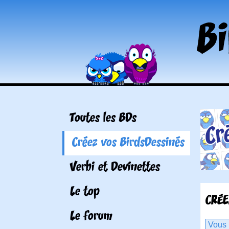
Toutes les BDs
Créez vos BirdsDessinés
Verbi et Devinettes
Le top
CRÉE
Le forum
Vous 