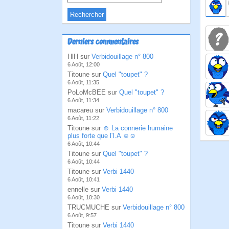
Derniers commentaires
HlH sur
Verbidouillage n° 800
6 Août, 12:00
Titoune sur
Quel "toupet" ?
6 Août, 11:35
PoLoMcBEE sur
Quel "toupet" ?
6 Août, 11:34
macareu sur
Verbidouillage n° 800
6 Août, 11:22
Titoune sur
☺ La connerie humaine
plus forte que l'I.A ☺☺
6 Août, 10:44
Titoune sur
Quel "toupet" ?
6 Août, 10:44
Titoune sur
Verbi 1440
6 Août, 10:41
ennelle sur
Verbi 1440
6 Août, 10:30
TRUCMUCHE sur
Verbidouillage n° 800
6 Août, 9:57
Titoune sur
Verbi 1440