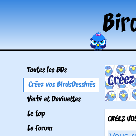
Toutes les BDs
Créez vos BirdsDessinés
Verbi et Devinettes
Le top
CRÉEZ VOS
Le forum
Vous r