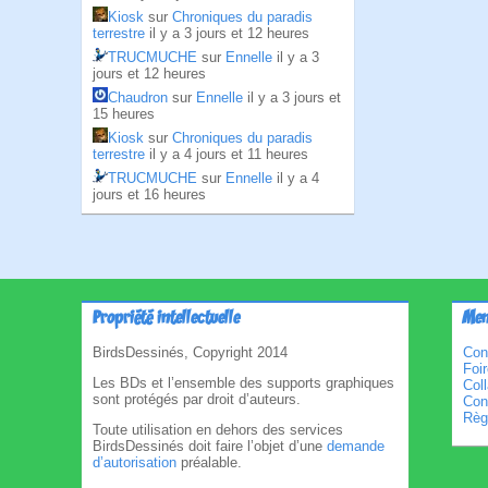
Kiosk
sur
Chroniques du paradis
terrestre
il y a 3 jours et 12 heures
TRUCMUCHE
sur
Ennelle
il y a 3
jours et 12 heures
Chaudron
sur
Ennelle
il y a 3 jours et
15 heures
Kiosk
sur
Chroniques du paradis
terrestre
il y a 4 jours et 11 heures
TRUCMUCHE
sur
Ennelle
il y a 4
jours et 16 heures
Propriété intellectuelle
Men
BirdsDessinés, Copyright 2014
Con
Foi
Les BDs et l’ensemble des supports graphiques
Col
sont protégés par droit d’auteurs.
Cond
Règl
Toute utilisation en dehors des services
BirdsDessinés doit faire l’objet d’une
demande
d’autorisation
préalable.