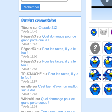
Derniers commentaires
Titoune sur
Charade 212
7 Août, 14:40
Pégase53 sur
Quel dommage pour ce
grand porte queue !
7 Août, 13:47
Pégase53 sur
Pour les taxes, il y a le
feu !
7 Août, 13:00
Pégase53 sur
Pour les taxes, il y a le
feu !
7 Août, 12:58
TRUCMUCHE sur
Pour les taxes, il y a
le feu !
7 Août, 12:57
ennelle sur
C'est bien d'avoir un maillot
sur le dos !
7 Août, 12:48
Wildou91 sur
Quel dommage pour ce
grand porte queue !
7 Août, 12:38
incognito sur
Quel dommage pour ce