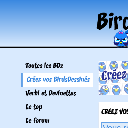
Toutes les BDs
Créez vos BirdsDessinés
Verbi et Devinettes
Le top
CRÉEZ VOS
Le forum
Vous r