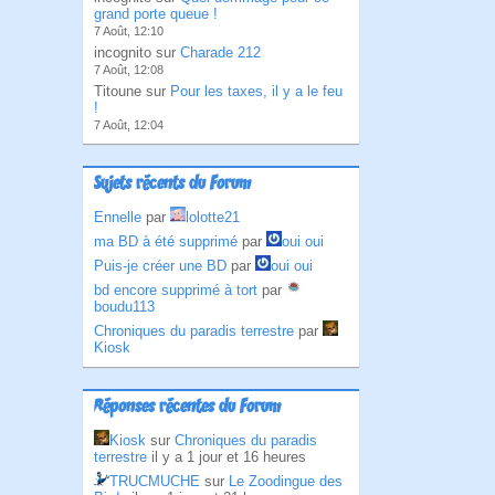
grand porte queue !
7 Août, 12:10
incognito sur
Charade 212
7 Août, 12:08
Titoune sur
Pour les taxes, il y a le feu
!
7 Août, 12:04
Sujets récents du Forum
Ennelle
par
lolotte21
ma BD à été supprimé
par
oui oui
Puis-je créer une BD
par
oui oui
bd encore supprimé à tort
par
boudu113
Chroniques du paradis terrestre
par
Kiosk
Réponses récentes du Forum
Kiosk
sur
Chroniques du paradis
terrestre
il y a 1 jour et 16 heures
TRUCMUCHE
sur
Le Zoodingue des