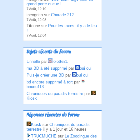
grand porte queue !
7 Août, 12:10
incognito sur
Charade 212
7 Août, 12:08
Titoune sur
Pour les taxes, il y a le feu
!
7 Août, 12:04
Sujets récents du Forum
Ennelle
par
lolotte21
ma BD à été supprimé
par
oui oui
Puis-je créer une BD
par
oui oui
bd encore supprimé à tort
par
boudu113
Chroniques du paradis terrestre
par
Kiosk
Réponses récentes du Forum
Kiosk
sur
Chroniques du paradis
terrestre
il y a 1 jour et 16 heures
TRUCMUCHE
sur
Le Zoodingue des