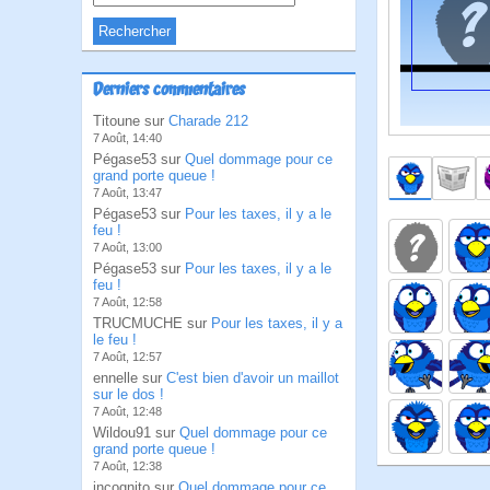
Derniers commentaires
Titoune sur
Charade 212
7 Août, 14:40
Pégase53 sur
Quel dommage pour ce
grand porte queue !
7 Août, 13:47
Pégase53 sur
Pour les taxes, il y a le
feu !
7 Août, 13:00
Pégase53 sur
Pour les taxes, il y a le
feu !
7 Août, 12:58
TRUCMUCHE sur
Pour les taxes, il y a
le feu !
7 Août, 12:57
ennelle sur
C'est bien d'avoir un maillot
sur le dos !
7 Août, 12:48
Wildou91 sur
Quel dommage pour ce
grand porte queue !
7 Août, 12:38
incognito sur
Quel dommage pour ce