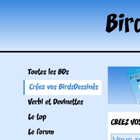
Toutes les BDs
Créez vos BirdsDessinés
Verbi et Devinettes
Le top
CRÉEZ VOS
Le forum
Vous r