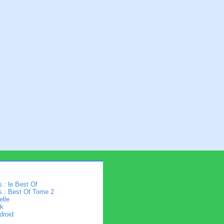
 : le Best Of
s : Best Of Tome 2
elle
k
droid