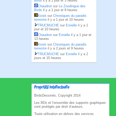
Birds
il y a 1 jour et 3 heures
Chaudron
sur
Le Zoodingue des
Birds
il y a 1 jour et 8 heures
Kiosk
sur
Chroniques du paradis
terrestre
il y a 1 jour et 10 heures
TRUCMUCHE
sur
Ennelle
il y a 1
jour et 10 heures
Chaudron
sur
Ennelle
il y a 1 jour et
13 heures
Kiosk
sur
Chroniques du paradis
terrestre
il y a 2 jours et 9 heures
TRUCMUCHE
sur
Ennelle
il y a 2
jours et 15 heures
Propriété intellectuelle
BirdsDessinés, Copyright 2014
Les BDs et l’ensemble des supports graphiques
sont protégés par droit d’auteurs.
Toute utilisation en dehors des services