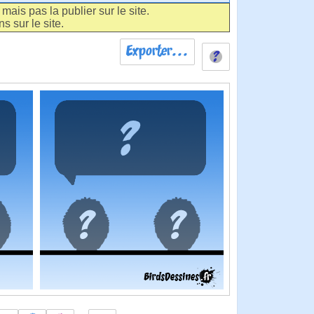
ais pas la publier sur le site.
s sur le site.
Exporter...