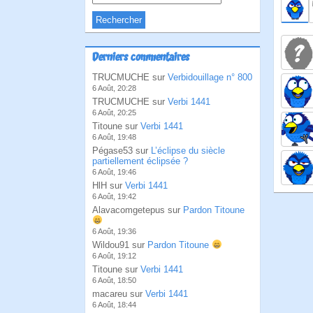
Derniers commentaires
TRUCMUCHE sur
Verbidouillage n° 800
6 Août, 20:28
TRUCMUCHE sur
Verbi 1441
6 Août, 20:25
Titoune sur
Verbi 1441
6 Août, 19:48
Pégase53 sur
L’éclipse du siècle
partiellement éclipsée ?
6 Août, 19:46
HlH sur
Verbi 1441
6 Août, 19:42
Alavacomgetepus sur
Pardon Titoune
6 Août, 19:36
Wildou91 sur
Pardon Titoune
6 Août, 19:12
Titoune sur
Verbi 1441
6 Août, 18:50
macareu sur
Verbi 1441
6 Août, 18:44