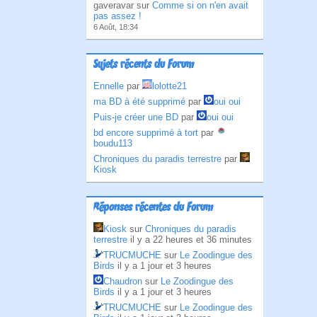
gaveravar sur
Comme si on n'en avait
pas assez !
6 Août, 18:34
Sujets récents du Forum
Ennelle
par
lolotte21
ma BD à été supprimé
par
oui oui
Puis-je créer une BD
par
oui oui
bd encore supprimé à tort
par
boudu113
Chroniques du paradis terrestre
par
Kiosk
Réponses récentes du Forum
Kiosk
sur
Chroniques du paradis
terrestre
il y a 22 heures et 36 minutes
TRUCMUCHE
sur
Le Zoodingue des
Birds
il y a 1 jour et 3 heures
Chaudron
sur
Le Zoodingue des
Birds
il y a 1 jour et 3 heures
TRUCMUCHE
sur
Le Zoodingue des