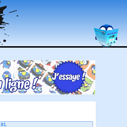
_81
.