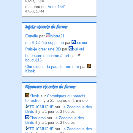
6 Août, 18:50
macareu sur
Verbi 1441
6 Août, 18:44
Sujets récents du Forum
Ennelle
par
lolotte21
ma BD à été supprimé
par
oui oui
Puis-je créer une BD
par
oui oui
bd encore supprimé à tort
par
boudu113
Chroniques du paradis terrestre
par
Kiosk
Réponses récentes du Forum
Kiosk
sur
Chroniques du paradis
terrestre
il y a 23 heures et 1 minute
TRUCMUCHE
sur
Le Zoodingue des
Birds
il y a 1 jour et 3 heures
Chaudron
sur
Le Zoodingue des
Birds
il y a 1 jour et 3 heures
TRUCMUCHE
sur
Le Zoodingue des