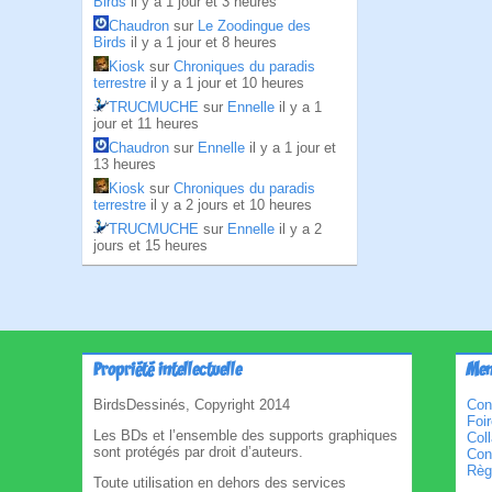
Birds
il y a 1 jour et 3 heures
Chaudron
sur
Le Zoodingue des
Birds
il y a 1 jour et 8 heures
Kiosk
sur
Chroniques du paradis
terrestre
il y a 1 jour et 10 heures
TRUCMUCHE
sur
Ennelle
il y a 1
jour et 11 heures
Chaudron
sur
Ennelle
il y a 1 jour et
13 heures
Kiosk
sur
Chroniques du paradis
terrestre
il y a 2 jours et 10 heures
TRUCMUCHE
sur
Ennelle
il y a 2
jours et 15 heures
Propriété intellectuelle
Men
BirdsDessinés, Copyright 2014
Con
Foi
Les BDs et l’ensemble des supports graphiques
Col
sont protégés par droit d’auteurs.
Cond
Règl
Toute utilisation en dehors des services