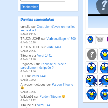
Derniers commentaires
ennelle sur
C'est bien d'avoir un maillot
sur le dos !
6 Août, 21:05
TRUCMUCHE sur
Verbidouillage n° 800
6 Août, 20:28
TRUCMUCHE sur
Verbi 1441
6 Août, 20:25
Titoune sur
Verbi 1441
6 Août, 19:48
Pégase53 sur
L’éclipse du siècle
partiellement éclipsée ?
6 Août, 19:46
HlH sur
Verbi 1441
6 Août, 19:42
Alavacomgetepus sur
Pardon Titoune
6 Août, 19:36
Wildou91 sur
Pardon Titoune
6 Août, 19:12
Titoune sur
Verbi 1441