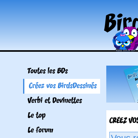
Toutes les BDs
Créez vos BirdsDessinés
Verbi et Devinettes
Le top
CRÉEZ VOS
Le forum
Vous r