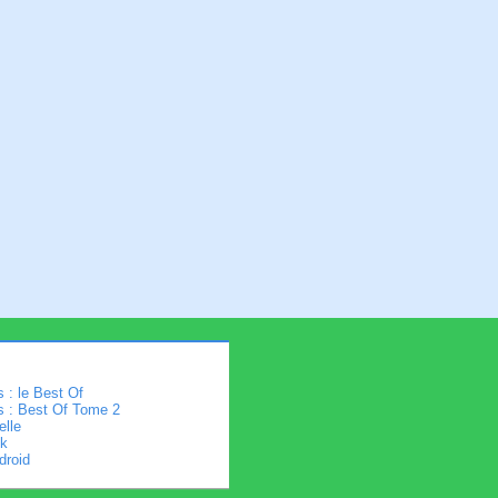
 : le Best Of
s : Best Of Tome 2
elle
k
droid