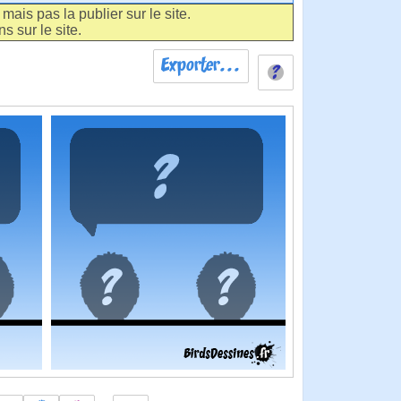
ais pas la publier sur le site.
s sur le site.
Exporter...