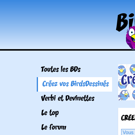
Toutes les BDs
Créez vos BirdsDessinés
Verbi et Devinettes
Le top
CRÉE
Le forum
Vous 