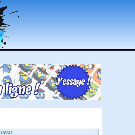
ravar
.