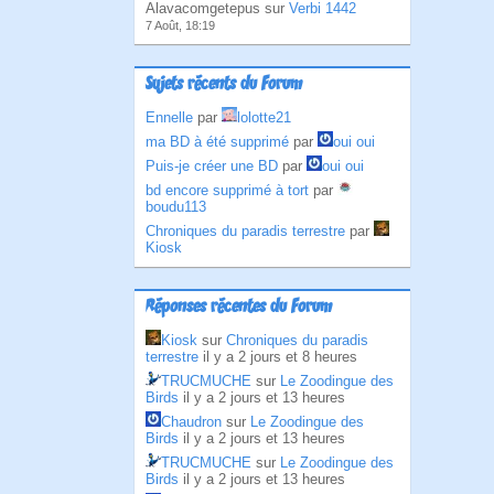
Alavacomgetepus sur
Verbi 1442
7 Août, 18:19
Sujets récents du Forum
Ennelle
par
lolotte21
ma BD à été supprimé
par
oui oui
Puis-je créer une BD
par
oui oui
bd encore supprimé à tort
par
boudu113
Chroniques du paradis terrestre
par
Kiosk
Réponses récentes du Forum
Kiosk
sur
Chroniques du paradis
terrestre
il y a 2 jours et 8 heures
TRUCMUCHE
sur
Le Zoodingue des
Birds
il y a 2 jours et 13 heures
Chaudron
sur
Le Zoodingue des
Birds
il y a 2 jours et 13 heures
TRUCMUCHE
sur
Le Zoodingue des
Birds
il y a 2 jours et 13 heures