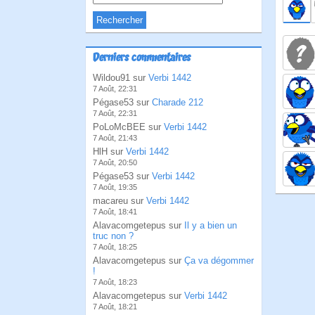
Derniers commentaires
Wildou91 sur
Verbi 1442
7 Août, 22:31
Pégase53 sur
Charade 212
7 Août, 22:31
PoLoMcBEE sur
Verbi 1442
7 Août, 21:43
HlH sur
Verbi 1442
7 Août, 20:50
Pégase53 sur
Verbi 1442
7 Août, 19:35
macareu sur
Verbi 1442
7 Août, 18:41
Alavacomgetepus sur
Il y a bien un
truc non ?
7 Août, 18:25
Alavacomgetepus sur
Ça va dégommer
!
7 Août, 18:23
Alavacomgetepus sur
Verbi 1442
7 Août, 18:21