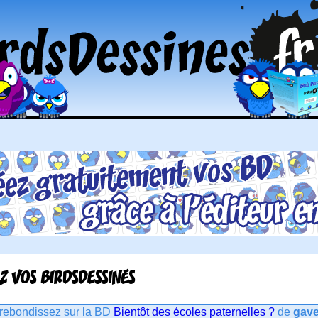
Z VOS BIRDSDESSINÉS
rebondissez sur la BD
Bientôt des écoles paternelles ?
de
gave