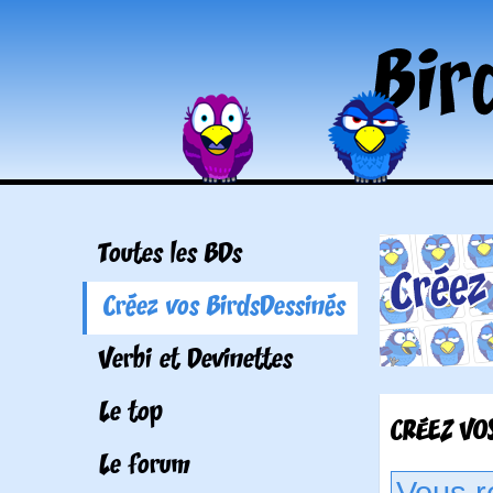
Toutes les BDs
Créez vos BirdsDessinés
Verbi et Devinettes
Le top
CRÉEZ VOS
Le forum
Vous r