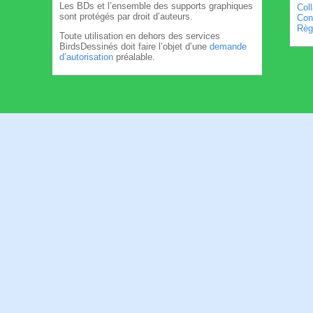
Les BDs et l’ensemble des supports graphiques
Col
sont protégés par droit d’auteurs.
Cond
Règl
Toute utilisation en dehors des services
BirdsDessinés doit faire l’objet d’une
demande
d’autorisation
préalable.