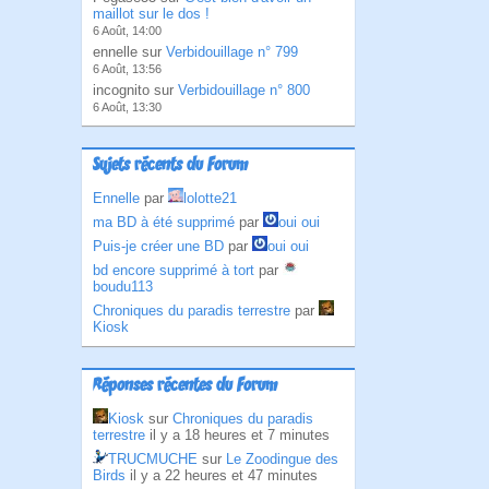
maillot sur le dos !
6 Août, 14:00
ennelle sur
Verbidouillage n° 799
6 Août, 13:56
incognito sur
Verbidouillage n° 800
6 Août, 13:30
Sujets récents du Forum
Ennelle
par
lolotte21
ma BD à été supprimé
par
oui oui
Puis-je créer une BD
par
oui oui
bd encore supprimé à tort
par
boudu113
Chroniques du paradis terrestre
par
Kiosk
Réponses récentes du Forum
Kiosk
sur
Chroniques du paradis
terrestre
il y a 18 heures et 7 minutes
TRUCMUCHE
sur
Le Zoodingue des
Birds
il y a 22 heures et 47 minutes